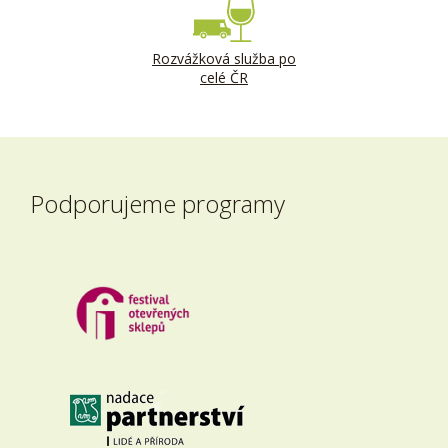
Rozvážková služba po
celé ČR
Podporujeme programy