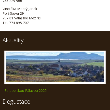
733 229 966
Vinotéka Modrý Janek
Poláškova 29
757 01 Valašské Meziříčí
Tel. 774 895 707
Aktuality
Za popickou Pálavou 2025
Degustace