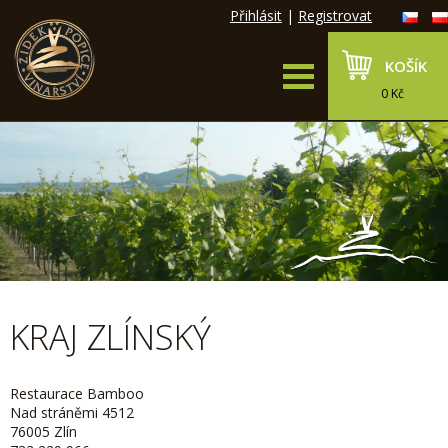
Přihlásit
|
Registrovat
KOŠÍK
0 Kč
KRAJ ZLÍNSKÝ
Restaurace Bamboo
Nad stráněmi 4512
76005 Zlín