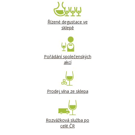
Řízené degustace ve
sklepě
Pořádání společenských
akcí
Prodej vína ze sklepa
Rozvážková služba po
celé ČR