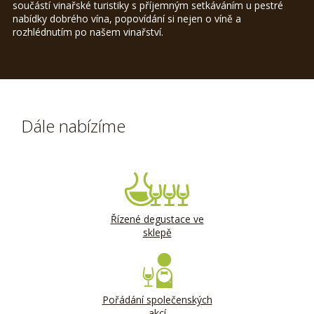
součástí vinařské turistiky s příjemným setkáváním u pestré
nabídky dobrého vína, popovídání si nejen o víně a
rozhlédnutím po našem vinařství.
Dále nabízíme
Řízené degustace ve
sklepě
Pořádání společenských
akcí