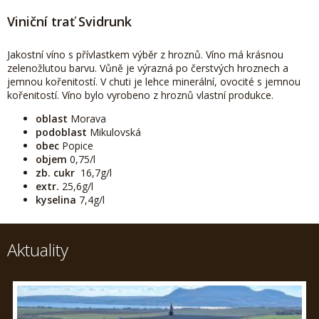
Viniční trať Svidrunk
Jakostní víno s přívlastkem výběr z hroznů. Víno má krásnou
zelenožlutou barvu. Vůně je výrazná po čerstvých hroznech a
jemnou kořenitostí. V chuti je lehce minerální, ovocité s jemnou
kořenitostí. Víno bylo vyrobeno z hroznů vlastní produkce.
oblast
Morava
podoblast
Mikulovská
obec
Popice
objem
0,75/l
zb. cukr
16,7g/l
extr.
25,6g/l
kyselina
7,4g/l
Aktuality