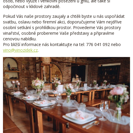
osob, nebo využít i venkovní posezení u grilu, ale také si
odpočinout v klidové zahradě.
Pokud Vás naše prostory zaujaly a chtěli byste u nás uspořádat
svatbu, oslavu nebo firemní akci, doporučujeme Vám nejdříve
osobní setkání s prohlídkou prostor. Provedeme Vás prostory
vinařství, osobně probereme Vaše představy a připravíme
cenovou nabídku.
Pro bližší informace nás kontaktujte na tel: 776 041 092 nebo
vino@vinozidek.cz
.