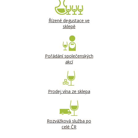
Řízené degustace ve
sklepě
Pořádání společenských
akcí
Prodej vína ze sklepa
Rozvážková služba po
celé ČR