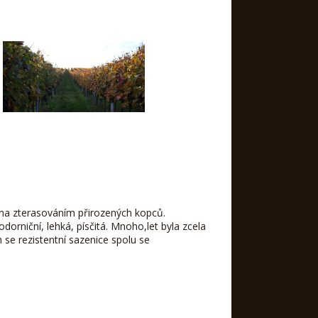
ena zterasováním přirozených kopců.
odorniční, lehká, písčitá. Mnoho,let byla zcela
 se rezistentní sazenice spolu se