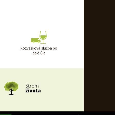
Rozvážková služba po
celé ČR