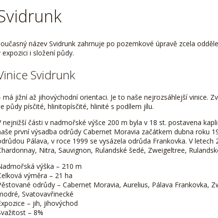
Svidrunk
současný název Svidrunk zahrnuje po pozemkové úpravě zcela oddělenou
v expozici i složení půdy.
Vinice Svidrunk
– má jižní až jihovýchodní orientaci. Je to naše nejrozsáhlejší vinice. 
e půdy písčité, hlinitopísčité, hlinité s podílem jílu.
V nejnižší části v nadmořské výšce 200 m byla v 18 st. postavena kapl
naše první výsadba odrůdy Cabernet Moravia začátkem dubna roku 19
odrůdou Pálava, v roce 1999 se vysázela odrůda Frankovka. V letech 
Chardonnay, Nitra, Sauvignon, Rulandské šedé, Zweigeltree, Rulands
Nadmořská výška – 210 m
Celková výměra – 21 ha
Pěstované odrůdy – Cabernet Moravia, Aurelius, Pálava Frankovka, Zw
modré, Svatovavřinecké
Expozice – jih, jihovýchod
Svažitost – 8%