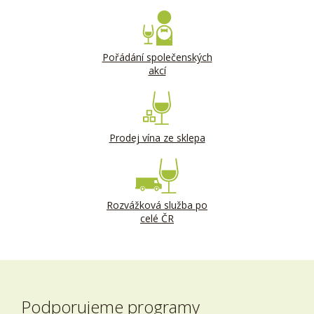
Pořádání společenských
akcí
Prodej vína ze sklepa
Rozvážková služba po
celé ČR
Podporujeme programy