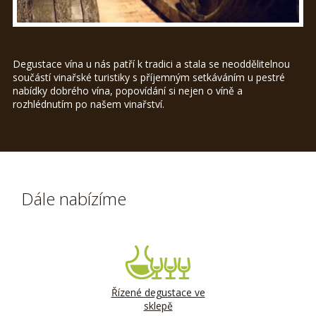
Degustace vína u nás patří k tradici a stala se neoddělitelnou
součástí vinařské turistiky s příjemným setkáváním u pestré
nabídky dobrého vína, popovídání si nejen o víně a
rozhlédnutím po našem vinařství.
Dále nabízíme
Řízené degustace ve
sklepě