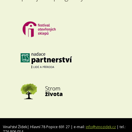
Vinařství Žídek| Hlavní 78 Popice 691 27 | e-mail:
info@vinozidek.cz
| tel.:
776 806 014