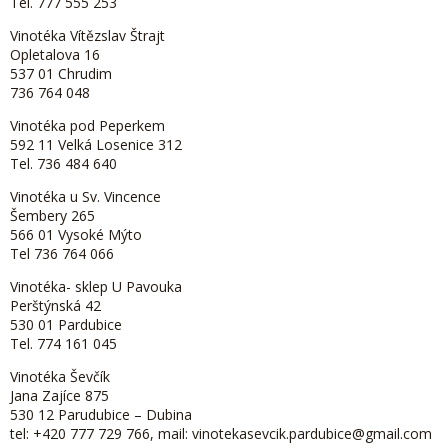
Tel. 777 555 253
Vinotéka Vítězslav Štrajt
Opletalova 16
537 01 Chrudim
736 764 048
Vinotéka pod Peperkem
592 11 Velká Losenice 312
Tel. 736 484 640
Vinotéka u Sv. Vincence
Šembery 265
566 01 Vysoké Mýto
Tel 736 764 066
Vinotéka- sklep U Pavouka
Perštýnská 42
530 01 Pardubice
Tel. 774 161 045
Vinotéka Ševčík
Jana Zajíce 875
530 12 Parudubice – Dubina
tel: +420 777 729 766, mail: vinotekasevcik.pardubice@gmail.com