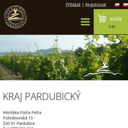
Přihlásit
|
Registrovat
KOŠÍK
0 Kč
KRAJ PARDUBICKÝ
Vinotéka Porta Petra
Pohránovská 15
530 01 Pardubice