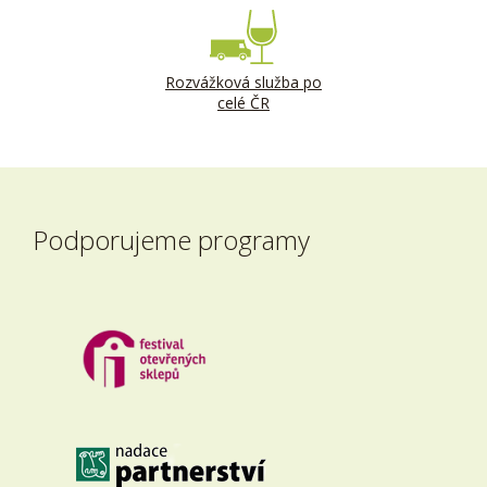
Rozvážková služba po
celé ČR
Podporujeme programy