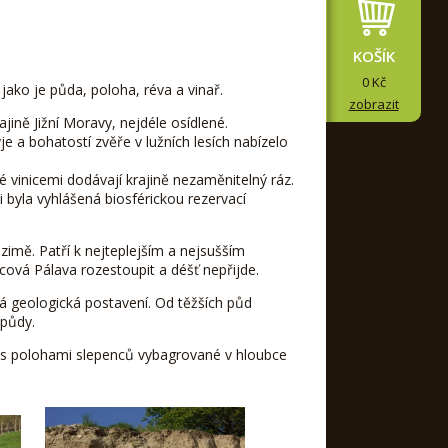
KOŠÍK
0 Kč
jako je půda, poloha, réva a vinař.
zobrazit
ajině Jižní Moravy, nejdéle osídlené.
je a bohatostí zvěře v lužních lesích nabízelo
 vinicemi dodávají krajině nezaměnitelný ráz.
 byla vyhlášená biosférickou rezervací
zimě. Patří k nejteplejším a nejsušším
ová Pálava rozestoupit a déšť nepřijde.
ná geologická postavení. Od těžších půd
 půdy.
h s polohami slepenců vybagrované v hloubce