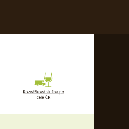
Rozvážková služba po
celé ČR