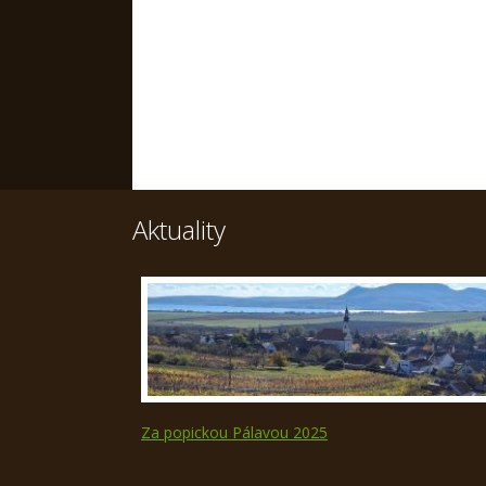
Aktuality
Za popickou Pálavou 2025