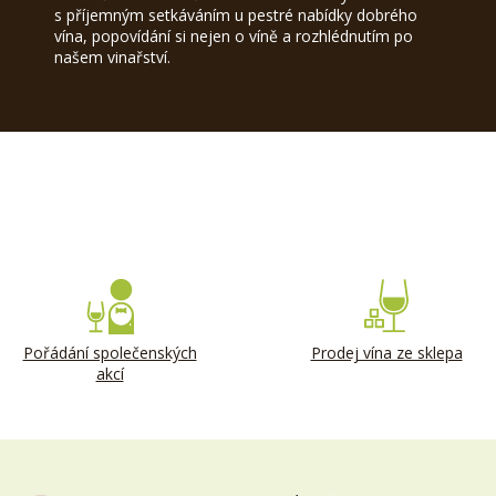
s příjemným setkáváním u pestré nabídky dobrého
vína, popovídání si nejen o víně a rozhlédnutím po
našem vinařství.
Pořádání společenských
Prodej vína ze sklepa
akcí