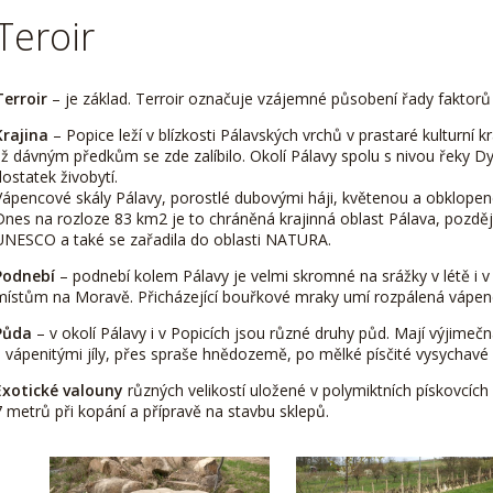
Teroir
Terroir
– je základ. Terroir označuje vzájemné působení řady faktorů 
Krajina
– Popice leží v blízkosti Pálavských vrchů v prastaré kulturní kr
Již dávným předkům se zde zalíbilo. Okolí Pálavy spolu s nivou řeky Dy
dostatek živobytí.
Vápencové skály Pálavy, porostlé dubovými háji, květenou a obklopené
Dnes na rozloze 83 km2 je to chráněná krajinná oblast Pálava, později
UNESCO a také se zařadila do oblasti NATURA.
Podnebí
– podnebí kolem Pálavy je velmi skromné na srážky v létě i v 
místům na Moravě. Přicházející bouřkové mraky umí rozpálená vápenc
Půda
– v okolí Pálavy i v Popicích jsou různé druhy půd. Mají výjimeč
s vápenitými jíly, přes spraše hnědozemě, po mělké písčité vysychavé
Exotické valouny
různých velikostí uložené v polymiktních pískovcíc
7 metrů při kopání a přípravě na stavbu sklepů.