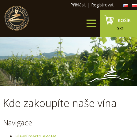
Přihlásit
|
Registrovat
KOŠÍK
0 Kč
Kde zakoupíte naše vína
Navigace
Hlavní město PRAHA