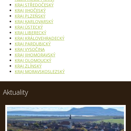
KRAJ STŘEDOČESKÝ
KRAJ JIHOČESKÝ
KRAJ PLZEŇSKÝ
KRAJ KARLOVARSKÝ
KRAJ ÚSTECKÝ
KRAJ LIBERECKÝ
KRAJ KRÁLOVEHRADECKÝ
KRAJ PARDUBICKÝ
KRAJ VYSOČINA
KRAJ JIHOMORAVSKÝ
KRAJ OLOMOUCKÝ
KRAJ ZLÍNSKÝ
KRAJ MORAVSKOSLEZSKÝ
Aktuality