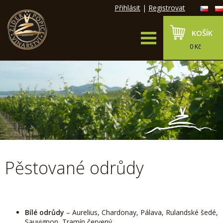
Přihlásit
|
Registrovat
KOŠÍK
0 Kč
Pěstované odrůdy
Bílé odrůdy
– Aurelius, Chardonay, Pálava, Rulandské šedé,
Sauvignon, Tramín červený