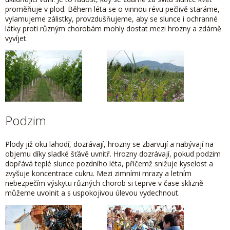
proměňuje v plod. Během léta se o vinnou révu pečlivě staráme,
vylamujeme zálistky, provzdušňujeme, aby se slunce i ochranné
látky proti různým chorobám mohly dostat mezi hrozny a zdárně
vyvíjet.
Podzim
Plody již oku lahodí, dozrávají, hrozny se zbarvují a nabývají na
objemu díky sladké šťávě uvnitř. Hrozny dozrávají, pokud podzim
dopřává teplé slunce pozdního léta, přičemž snižuje kyselost a
zvyšuje koncentrace cukru. Mezi zimními mrazy a letním
nebezpečím výskytu různých chorob si teprve v čase sklizně
můžeme uvolnit a s uspokojivou úlevou vydechnout.