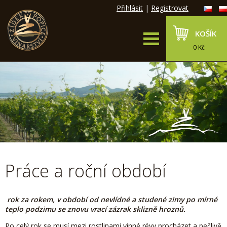
Přihlásit
|
Registrovat
KOŠÍK
0 Kč
Práce a roční období
rok za rokem, v období od nevlídné a studené zimy po mírné
teplo podzimu se znovu vrací zázrak sklizně hroznů.
Po celý rok se musí mezi rostlinami vinné révy procházet a pečlivě