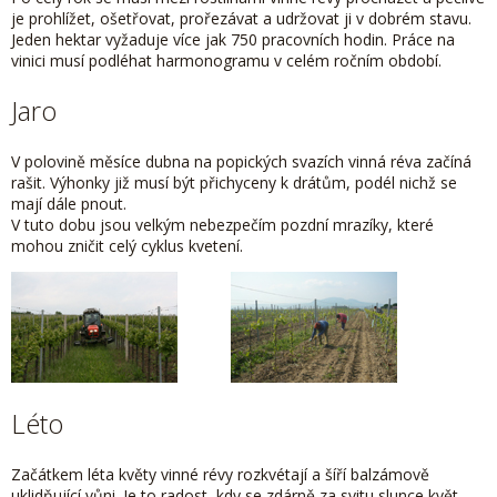
je prohlížet, ošetřovat, prořezávat a udržovat ji v dobrém stavu.
Jeden hektar vyžaduje více jak 750 pracovních hodin. Práce na
vinici musí podléhat harmonogramu v celém ročním období.
Jaro
V polovině měsíce dubna na popických svazích vinná réva začíná
rašit. Výhonky již musí být přichyceny k drátům, podél nichž se
mají dále pnout.
V tuto dobu jsou velkým nebezpečím pozdní mrazíky, které
mohou zničit celý cyklus kvetení.
Léto
Začátkem léta květy vinné révy rozkvétají a šíří balzámově
uklidňující vůni. Je to radost, kdy se zdárně za svitu slunce květ