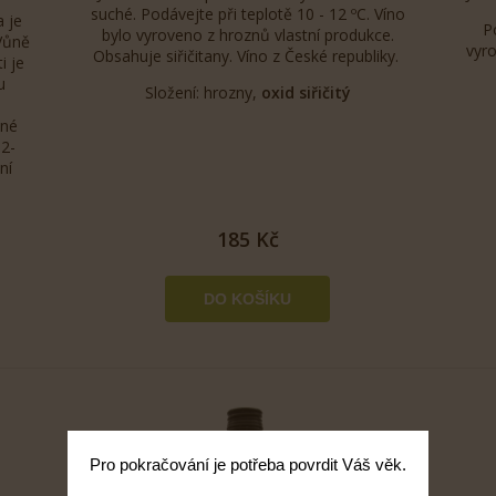
suché. Podávejte při teplotě 10 - 12 ºC. Víno
 je
P
bylo vyroveno z hroznů vlastní produkce.
Vůně
vyr
Obsahuje siřičitany. Víno z České republiky.
i je
u
Složení: hrozny,
oxid siřičitý
ané
12-
ní
185 Kč
Pro pokračování je potřeba povrdit Váš věk.