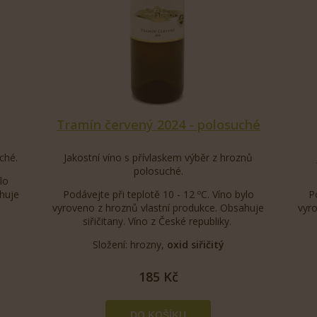
Tramín červený 2024 - polosuché
ché.
Jakostní víno s přívlaskem výběr z hroznů
polosuché.
lo
huje
Podávejte při teplotě 10 - 12 ºC. Víno bylo
P
vyroveno z hroznů vlastní produkce. Obsahuje
vyr
siřičitany. Víno z České republiky.
Složení: hrozny,
oxid siřičitý
185 Kč