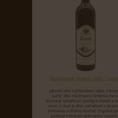
Rulandské modré 2023 - suc
Jakostní víno s přívlastkem výběr z hroz
suché. Víno má tmavou červenou barvu
Aroma je výrazné po vyzrálých višních a l
ovoci. V chuti je plné, extraktivní s výrazn
tříslovinou a dlohou dochutí. Doporučuj
podávat k tmavým grilovaným masům