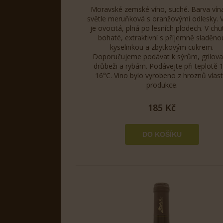
Moravské zemské víno, suché. Barva vína
světle meruňková s oranžovými odlesky. 
je ovocitá, plná po lesních plodech. V chut
bohaté, extraktivní s příjemně sladěno
kyselinkou a zbytkovým cukrem.
Doporučujeme podávat k sýrům, grilov
drůbeži a rybám. Podávejte při teplotě 
16°C. Víno bylo vyrobeno z hroznů vlast
produkce.
185 Kč