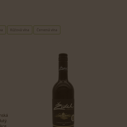
na
Růžová vína
Červená vína
ak boraiból válogatva kínálja a Popicei borvidék borászati alrégióján
 otthonuk kényelméből keresik az élet finomabb örömeit. Az online ka
gynak a pihenés és a kényeztetés pillanataira a szerencsejátékok izga
játékélményüket, és otthonukat luxusnyaralóvá alakíthatják, ahol mi
merész vörösborokig minden egyes palack magában foglalja a mikulovi t
nók, például a
verde casino
. Az online kaszinók rajongói tisztában va
ink nemcsak az ízlelőbimbókat csábítják, hanem a kifinomultság és a 
r egy jackpot-nyereményt ünnepelünk, akár egy kihívásokkal teli játék
nská
lutý.
kce.