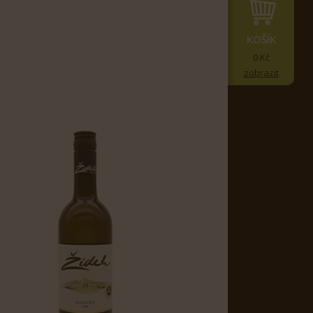
KOŠÍK
0 Kč
zobrazit
ak boraiból származó borokat, kielégítve az
szinók rohanó világában, ahol az izgalom és a
lmas fordulói között. Válogatott
nden korty a hagyományok és a kézművesség
erroir esszenciáját, és olyan ízvilágú
nnak a hangulat fontosságával az emlékezetes
kifinomultság légkörét is megteremtik,
 után lazítunk, boraink tökéletes kísérői a