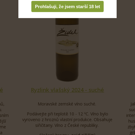
Prohlašuji, že jsem starší 18 let
hé
Ryzlink vlašský 2024 - suché
nů,
Moravské zemské víno suché.
Ja
.
su
Podávejte při teplotě 10 - 12 ºC. Víno bylo
esním
inte
vyroveno z hroznů vlastní produkce. Obsahuje
ější
hus
siřičitany. Víno z České republiky.
eme
zby
 a
gr