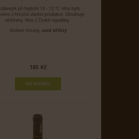
odávejte při teplotě 10 - 12 ºC. Víno bylo
oveno z hroznů vlastní produkce. Obsahuje
siřičitany. Víno z České republiky.
Složení: hrozny,
oxid siřičitý
185 Kč