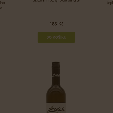
Složení: hrozny,
oxid siřičitý
Víno
tep
e.
185 Kč