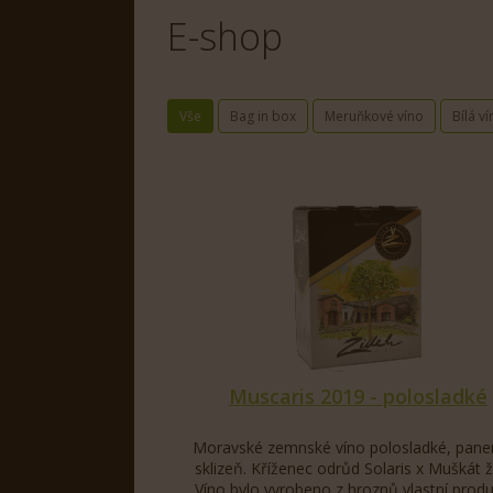
E-shop
Vše
Bag in box
Meruňkové víno
Bílá ví
Üzletünk a Popicei borvidék Mikulov borászain
online kaszinójátékosok igényes ízlését, akik
szórakozás találkozik, a játékosok gyakran vá
borkollekciónkkal a játékosok feldobhatják 
történetét meséli el. A ropogós fehérektől a 
utazást ígér, amely kiegészíti a virtuális kaszi
szerencsejátékok színpadra állításában. Bora
fokozva a játékélmény általános élvezetét. Aká
győzelem vagy a pihenés pillanatainak.
Muscaris 2019 - polosladké
Moravské zemnské víno polosladké, pane
sklizeň. Kříženec odrůd Solaris x Muškát ž
Víno bylo vyrobeno z hroznů vlastní produ