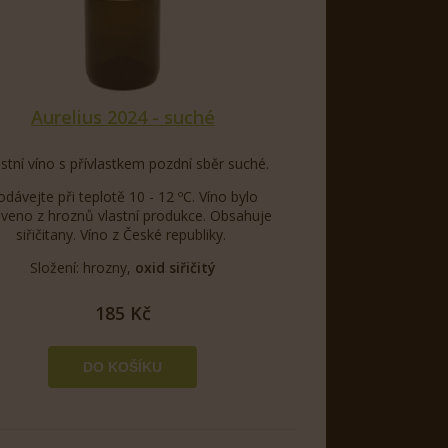
Aurelius 2024 - suché
stní víno s přívlastkem pozdní sběr suché.
odávejte při teplotě 10 - 12 ºC. Víno bylo
oveno z hroznů vlastní produkce. Obsahuje
siřičitany. Víno z České republiky.
Složení: hrozny,
oxid siřičitý
185 Kč