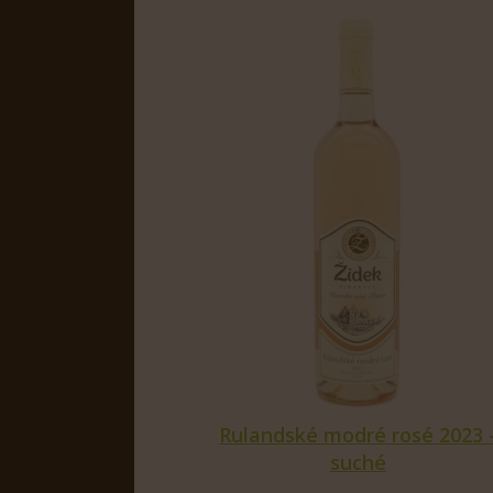
Rulandské modré rosé 2023 
suché