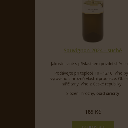
Sauvignon 2024 - suché
Jakostní víné s přívlastkem pozdní sběr su
Podávejte při teplotě 10 - 12 ºC. Víno by
vyroveno z hroznů vlastní produkce. Obsa
siřičitany. Víno z České republiky.
Složení: hrozny,
oxid siřičitý
185 Kč