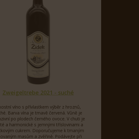
Zweigeltrebe 2021 - suché
kostní víno s přívlastkem výběr z hroznů,
ché. Barva vína je tmavě červená. Vůně je
nzivní po plodech černého ovoce. V chuti je
té a harmonické s jemnými tříslovinami a
tkovým cukrem. Doporučujeme k tmaným
ilovaným masům a zvěřině. Podávejte při