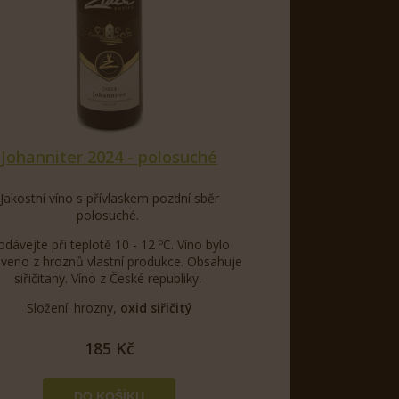
Johanniter 2024 - polosuché
Jakostní víno s přívlaskem pozdní sběr
polosuché.
odávejte při teplotě 10 - 12 ºC. Víno bylo
oveno z hroznů vlastní produkce. Obsahuje
siřičitany. Víno z České republiky.
Složení: hrozny,
oxid siřičitý
185 Kč