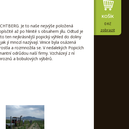
KOŠÍK
0 Kč
CHTBERG. Je to naše nejvýše položená
zobrazit
topísčité až po hlinité s obsahem jílu. Odtud je
 to ten nejkrásnější popický výhled do doliny
k jí mnozí nazývají. Vinice byla osázená
rostla a rozmnožila se. V nedalekých Popicích
nantní odrůdou naší firmy. Vzcházejí z ní
 hroznů a bobulových výběrů.