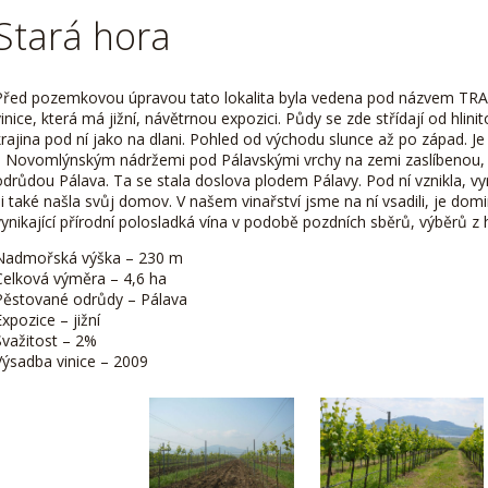
Stará hora
Před pozemkovou úpravou tato lokalita byla vedena pod názvem TRA
vinice, která má jižní, návětrnou expozici. Půdy se zde střídají od hlini
krajina pod ní jako na dlani. Pohled od východu slunce až po západ. Je
s Novomlýnským nádržemi pod Pálavskými vrchy na zemi zaslíbenou, ja
odrůdou Pálava. Ta se stala doslova plodem Pálavy. Pod ní vznikla, vy
si také našla svůj domov. V našem vinařství jsme na ní vsadili, je domi
vynikající přírodní polosladká vína v podobě pozdních sběrů, výběrů z
Nadmořská výška – 230 m
Celková výměra – 4,6 ha
Pěstované odrůdy – Pálava
Expozice – jižní
Svažitost – 2%
Výsadba vinice – 2009