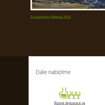
Za popickou Pálavou 2025
Dále nabízíme
Řízené degustace ve