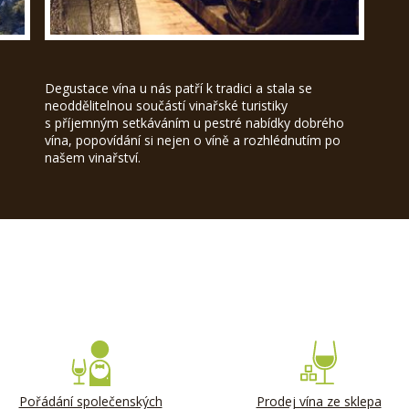
Degustace vína u nás patří k tradici a stala se
neoddělitelnou součástí vinařské turistiky
s příjemným setkáváním u pestré nabídky dobrého
vína, popovídání si nejen o víně a rozhlédnutím po
našem vinařství.
Pořádání společenských
Prodej vína ze sklepa