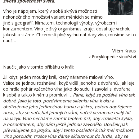
života společnosti světa.
Víno je nápojem, který v sobě skrývá možnosti
nekonečného množství variant měnících se mimo
jiné s geografií, klimatem, technologií výroby, výrobcem i
konzumentem. Víno je živý organismus: zraje, dosahuje vrcholu
jakosti a stárne. Chceme-li plně vychutnat dary vína, musíme se to
naučit.
Vilém Kraus
z Encyklopedie vinařství
Naučit jako v tomto příběhu o králi:
Žil kdysi jeden moudrý král, který náramně miloval víno.
Velice se jednou rozhněval, když viděl jednoho z dvořanů, jak leje
do hrdla pohár vzácného vína jako do sudu. I zavolal si dvořana
k sobě a takto k němu promluvil: „
Pane, když se podává víno tak
dobré, jako je toto, pozdvihneme sklenku vína k oku a
obdivujeme jeho jedinečnou barvu a jiskru, potom dopřejeme
nosu, aby se načichal jemných vůní, načež vezmeme malý hlt
na jazyk. Víno necháme zahřát teplem úst, aby rozkvetla kytka,
a nosohltanem, aby nám ještě jednou zavonělo. Doušek pak
převalujeme po jazyku, aby i tento poslední kritik měl možnost
víno posoudit, trošce vína dáme sklouznout do hrdla, aby se