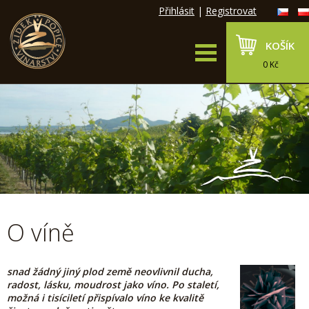
Přihlásit
|
Registrovat
KOŠÍK
0 Kč
O víně
snad žádný jiný plod země neovlivnil ducha,
radost, lásku, moudrost jako víno. Po staletí,
možná i tisíciletí přispívalo víno ke kvalitě