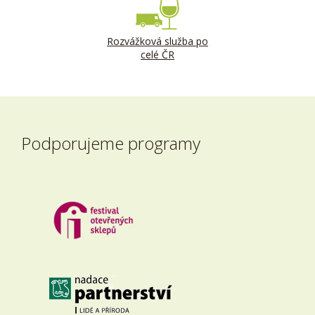
Rozvážková služba po
celé ČR
Podporujeme programy