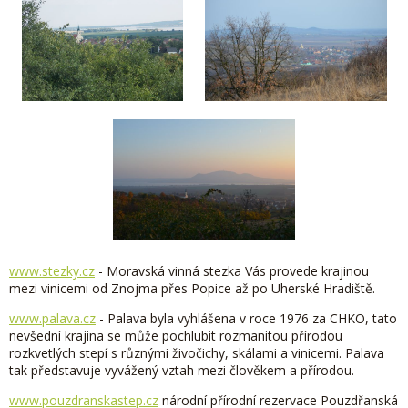
www.stezky.cz
- Moravská vinná stezka Vás provede krajinou
mezi vinicemi od Znojma přes Popice až po Uherské Hradiště.
www.palava.cz
- Palava byla vyhlášena v roce 1976 za CHKO, tato
nevšední krajina se může pochlubit rozmanitou přírodou
rozkvetlých stepí s různými živočichy, skálami a vinicemi. Palava
tak představuje vyvážený vztah mezi člověkem a přírodou.
www.pouzdransk
a
step.cz
národní přírodní rezervace Pouzdřanská