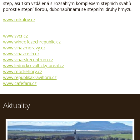
step, asi 1km vzdálená s rozsáhlým komplexem stepních svahů
porostlé stepní florou, dubohabřinami se stepními druhy hmyzu.
www.mikulov.cz
www.svcr.cz
www.wineofczechrepublic.cz
www.vinazmoravy.cz
www.vinazcech.cz
www.vinarskecentrum.cz
www.lednicko-valticky-areal.cz
www.modrehory.cz
www.republikakravihora.cz
www.cafefara.cz
Aktuality