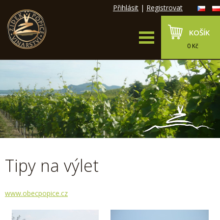
Přihlásit
|
Registrovat
KOŠÍK
0 Kč
Tipy na výlet
www.obecpopice.cz