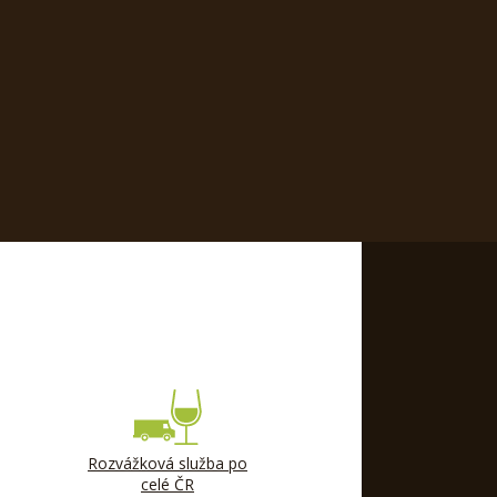
Rozvážková služba po
celé ČR