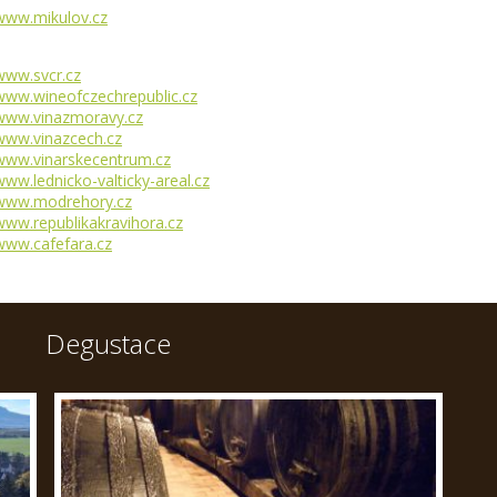
www.mikulov.cz
www.svcr.cz
www.wineofczechrepublic.cz
www.vinazmoravy.cz
www.vinazcech.cz
www.vinarskecentrum.cz
www.lednicko-valticky-areal.cz
www.modrehory.cz
www.republikakravihora.cz
www.cafefara.cz
Degustace