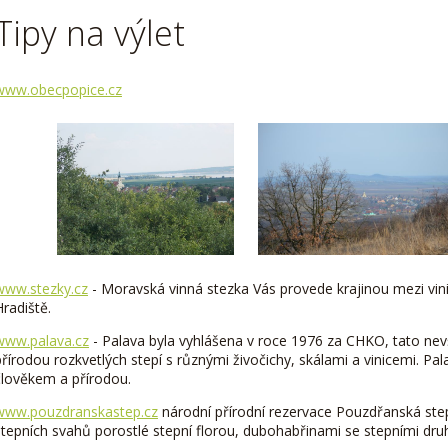
Tipy na výlet
www.obecpopice.cz
www.stezky.cz
- Moravská vinná stezka Vás provede krajinou mezi vi
Hradiště.
www.palava.cz
- Palava byla vyhlášena v roce 1976 za CHKO, tato nev
přírodou rozkvetlých stepí s různými živočichy, skálami a vinicemi. P
člověkem a přírodou.
www.pouzdransk
a
step.cz
národní přírodní rezervace Pouzdřanská st
stepních svahů porostlé stepní florou, dubohabřinami se stepními dr