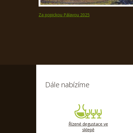
Za popickou Pálavou 2025
Dále nabízíme
Řízené degustace ve
sklepě