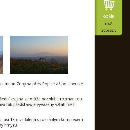
KOŠÍK
0 Kč
zobrazit
nicemi od Znojma přes Popice až po Uherské
šední krajina se může pochlubit rozmanitou
alava tak představuje vyvážený vztah mezi
ep, asi 1km vzdálená s rozsáhlým komplexem
uhy hmyzu.