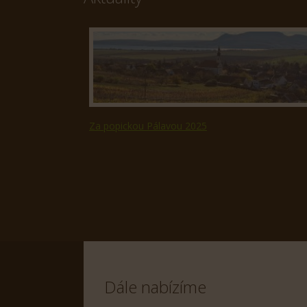
Za popickou Pálavou 2025
Dále nabízíme