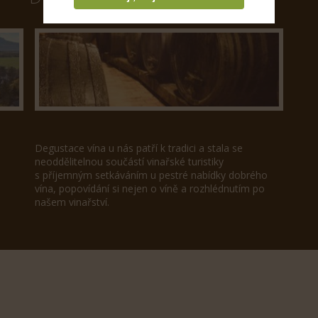
Degustace vína u nás patří k tradici a stala se
neoddělitelnou součástí vinařské turistiky
s příjemným setkáváním u pestré nabídky dobrého
vína, popovídání si nejen o víně a rozhlédnutím po
našem vinařství.