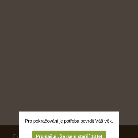
Pro pokračování je potřeba povrdit Váš věk.
Degustace
Prohlašuji, že jsem starší 18 let