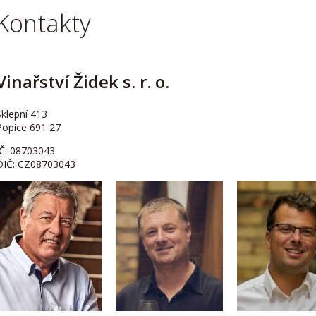
Kontakty
Vinařství Židek s. r. o.
Sklepní 413
Popice 691 27
IČ: 08703043
DIČ: CZ08703043