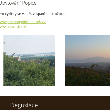
Ubytování Popice:
Pro cyklisty ve vinařství spaní na strožochu
www.penzionpodvinohrady.cz
www.adamcik.net
Degustace