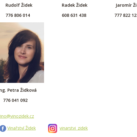
Rudolf Židek Radek Židek Jaromír Žid
776 806 014
608 631 438 777 822 12
Ing. Petra Židková
776 041 092
vino@vinozidek.cz
Vinařství Židek
vinarstvi_zidek