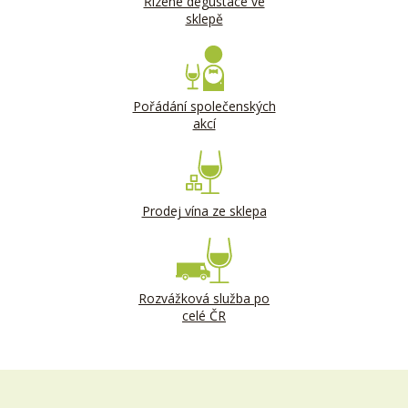
Řízené degustace ve
sklepě
Pořádání společenských
akcí
Prodej vína ze sklepa
Rozvážková služba po
celé ČR