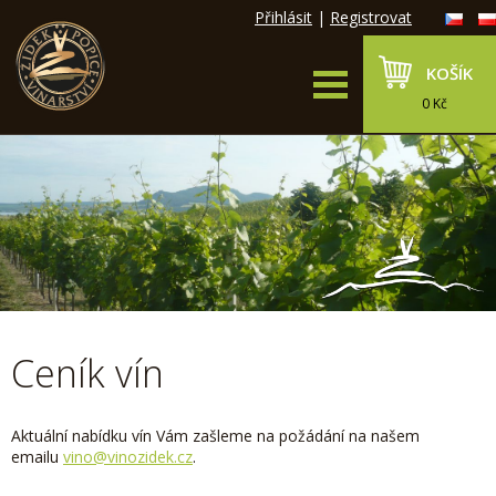
Přihlásit
|
Registrovat
KOŠÍK
0 Kč
Ceník vín
Aktuální nabídku vín Vám zašleme na požádání na našem
emailu
vino@vinozidek.cz
.