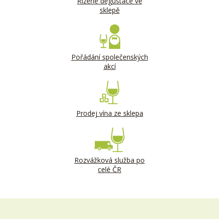
Řízené degustace ve
sklepě
Pořádání společenských
akcí
Prodej vína ze sklepa
Rozvážková služba po
celé ČR