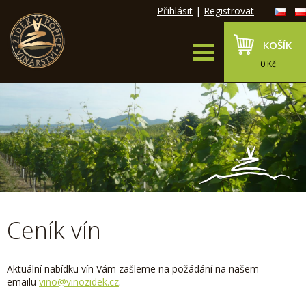
Přihlásit
|
Registrovat
KOŠÍK
0 Kč
Ceník vín
Aktuální nabídku vín Vám zašleme na požádání na našem
emailu
vino@vinozidek.cz
.