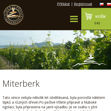
Přihlásit
|
Registrovat
KOŠÍK
0 Kč
Miterberk
Tato vinice nebyla několik let obdělávaná, byla porostlá náletem
šípků a různých dřevin.
Po pečlivé tříleté přípravě a hluboké
rigolaci, byla připravena na jarní výsadbu.
Je ve svahu s jižní