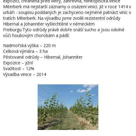
expozicí, chráněná před větry, záhřevná, hlinitopísčitá.
Vinice
Miterberk má nejstarší záznamy o osázení vinicí. Již v roce 1414 v
urbáři - soupisu poddaných
je zachyceno nejméně patnáct vinic v
tratích Miterberk.
Na výsadbu jsme zvolili rezistentní odrůdy
Hibernal a Johanniter vyšlechtěné v německém
Freiburgu.Tyto odrůdy
právě dobře snáší sucho a jsou odolné
vůči houbovým chorobám a pádlí.
Nadmořská výška – 220 m
Celková výměra – 3 ha
Pěstované odrůdy – Hibernal, Johanniter
Expozice – jižní
Svažitost – 12%
Výsadba vinice – 2014