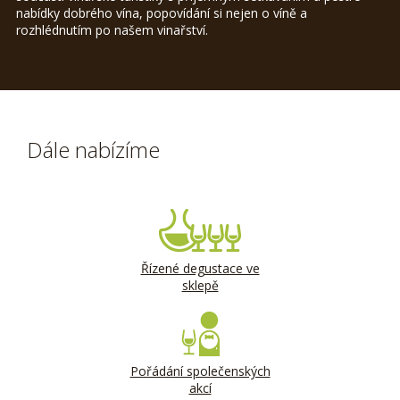
nabídky dobrého vína, popovídání si nejen o víně a
rozhlédnutím po našem vinařství.
Dále nabízíme
Řízené degustace ve
sklepě
Pořádání společenských
akcí