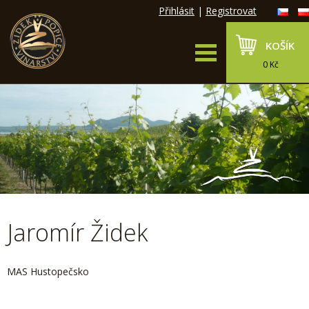
Přihlásit
|
Registrovat
KOŠÍK
0 Kč
Jaromír Židek
MAS Hustopečsko