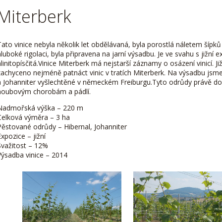
Miterberk
Tato vinice nebyla několik let obdělávaná, byla porostlá náletem šípků
hluboké rigolaci, byla připravena na jarní výsadbu.
Je ve svahu s jižní 
linitopísčitá.
Vinice Miterberk má nejstarší záznamy o osázení vinicí. J
zachyceno nejméně patnáct vinic v tratích Miterberk.
Na výsadbu jsme z
a Johanniter vyšlechtěné v německém Freiburgu.Tyto odrůdy
právě do
houbovým chorobám a pádlí.
Nadmořská výška – 220 m
Celková výměra – 3 ha
Pěstované odrůdy – Hibernal, Johanniter
Expozice – jižní
Svažitost – 12%
Výsadba vinice – 2014