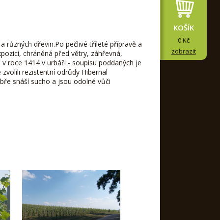
KOŠÍK
0 Kč
 a různých dřevin.
Po pečlivé tříleté přípravě a
zobrazit
expozicí, chráněná před větry, záhřevná,
iž v roce 1414 v urbáři - soupisu poddaných
je
volili rezistentní odrůdy Hibernal
bře snáší sucho a jsou odolné vůči