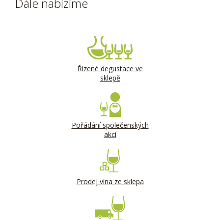
Dále nabízíme
Řízené degustace ve
sklepě
Pořádání společenských
akcí
Prodej vína ze sklepa