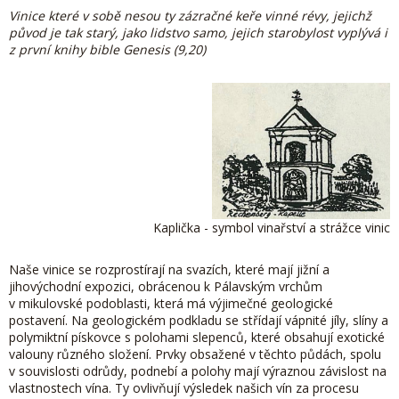
Vinice které v sobě nesou ty zázračné keře vinné révy, jejichž
původ je tak starý, jako lidstvo samo, jejich starobylost vyplývá i
z první knihy bible Genesis (9,20)
Kaplička - symbol vinařství a strážce vinic
Naše vinice se rozprostírají na svazích, které mají jižní a
jihovýchodní expozici, obrácenou k Pálavským vrchům
v mikulovské podoblasti, která má výjimečné geologické
postavení. Na geologickém podkladu se střídají vápnité jíly, slíny a
polymiktní pískovce s polohami slepenců, které obsahují exotické
valouny různého složení. Prvky obsažené v těchto půdách, spolu
v souvislosti odrůdy, podnebí a polohy mají výraznou závislost na
vlastnostech vína. Ty ovlivňují výsledek našich vín za procesu