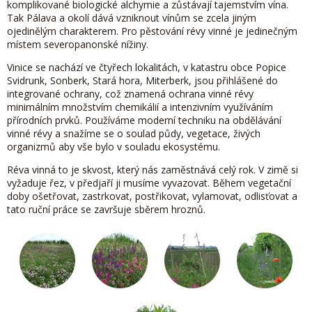
komplikované biologické alchymie a zůstávají tajemstvím vína.
Tak Pálava a okolí dává vzniknout vínům se zcela jiným
ojedinělým charakterem. Pro pěstování révy vinné je jedinečným
místem severopanonské nížiny.
Vinice se nachází ve čtyřech lokalitách, v katastru obce Popice
Svidrunk, Sonberk, Stará hora, Miterberk, jsou přihlášené do
integrované ochrany, což znamená ochrana vinné révy
minimálním množstvím chemikálií a intenzivním využíváním
přírodních prvků. Používáme moderní techniku na obdělávání
vinné révy a snažíme se o soulad půdy, vegetace, živých
organizmů aby vše bylo v souladu ekosystému.
Réva vinná to je skvost, který nás zaměstnává celý rok. V zimě si
vyžaduje řez, v předjaří ji musíme vyvazovat. Během vegetační
doby ošetřovat, zastrkovat, postřikovat, vylamovat, odlisťovat a
tato ruční práce se završuje sběrem hroznů.