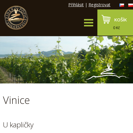
Přihlásit
|
Registrovat
KOŠÍK
0 Kč
Vinice
U kapličky