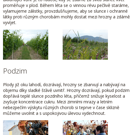
proměňuje v plod. Během léta se o vinnou révu pečlivě staráme,
vylamujeme zálistky, provzdušňujeme, aby se slunce i ochranné
látky proti různým chorobám mohly dostat mezi hrozny a zdárně
vyvíjet.
Podzim
Plody již oku lahodí, dozrávají, hrozny se zbarvují a nabývají na
objemu díky sladké šťávě uvnitř. Hrozny dozrávají, pokud podzim
dopřává teplé slunce pozdního léta, přičemž snižuje kyselost a
zvyšuje koncentrace cukru. Mezi zimními mrazy a letním
nebezpečím výskytu různých chorob si teprve v čase sklizně
můžeme uvolnit a s uspokojivou úlevou vydechnout.