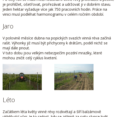
je prohlížet, ošetřovat, prořezávat a udržovat ji v dobrém stavu.
Jeden hektar vyžaduje více jak 750 pracovních hodin. Práce na
vinici musí podléhat harmonogramu v celém ročním období.
Jaro
V polovině měsíce dubna na popických svazích vinná réva začíná
rašit. Výhonky již musí být přichyceny k drátům, podél nichž se
mají dále pnout.
V tuto dobu jsou velkým nebezpečím pozdní mrazíky, které
mohou zničit celý cyklus kvetení.
Léto
Začátkem léta květy vinné révy rozkvétají a šíří balzámově
uklidňující vůni. Je to radost, kdy se zdárně za svitu slunce květ