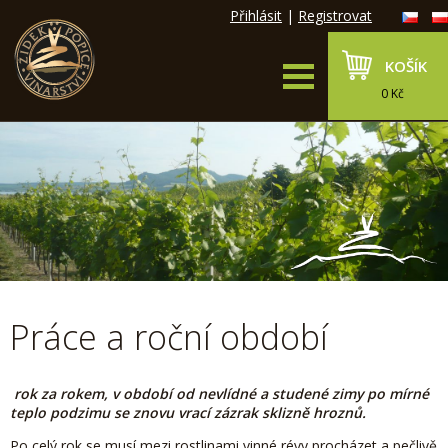
Přihlásit
|
Registrovat
KOŠÍK
0 Kč
Práce a roční období
rok za rokem, v období od nevlídné a studené zimy po mírné
teplo podzimu se znovu vrací zázrak sklizně hroznů.
Po celý rok se musí mezi rostlinami vinné révy procházet a pečlivě