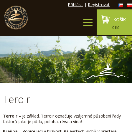
Přihlásit
|
Registrovat
KOŠÍK
0 Kč
Teroir
Terroir
– je základ. Terroir označuje vzájemné působení řady
faktorů jako je půda, poloha, réva a vinař.
Krajina
– Popice leží v blízkosti Pálavských vrchů v prastaré