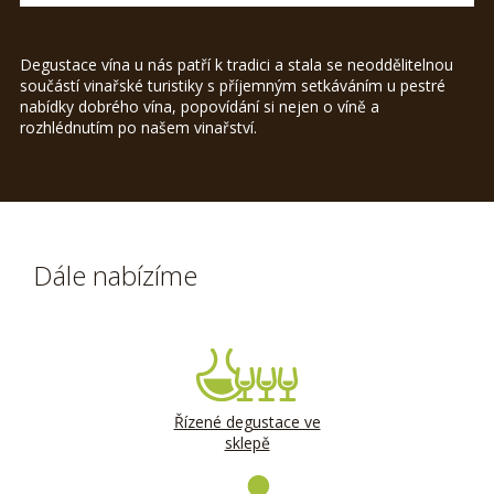
Degustace vína u nás patří k tradici a stala se neoddělitelnou
součástí vinařské turistiky s příjemným setkáváním u pestré
nabídky dobrého vína, popovídání si nejen o víně a
rozhlédnutím po našem vinařství.
Dále nabízíme
Řízené degustace ve
sklepě