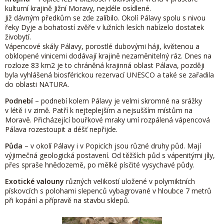
kulturní krajině Jižní Moravy, nejdéle osídlené.
Již dávným předkům se zde zalíbilo. Okolí Pálavy spolu s nivou
řeky Dyje a bohatostí zvěře v lužních lesích nabízelo dostatek
živobytí.
Vápencové skály Pálavy, porostlé dubovými háji, květenou a
obklopené vinicemi dodávají krajině nezaměnitelný ráz. Dnes na
rozloze 83 km2 je to chráněná krajinná oblast Pálava, později
byla vyhlášená biosférickou rezervací UNESCO a také se zařadila
do oblasti NATURA.
Podnebí
– podnebí kolem Pálavy je velmi skromné na srážky
v létě i v zimě. Patří k nejteplejším a nejsušším místům na
Moravě. Přicházející bouřkové mraky umí rozpálená vápencová
Pálava rozestoupit a déšť nepřijde.
Půda
– v okolí Pálavy i v Popicích jsou různé druhy půd. Mají
výjimečná geologická postavení. Od těžších půd s vápenitými jíly,
přes spraše hnědozemě, po mělké písčité vysychavé půdy.
Exotické valouny
různých velikostí uložené v polymiktních
pískovcích s polohami slepenců vybagrované v hloubce 7 metrů
při kopání a přípravě na stavbu sklepů.