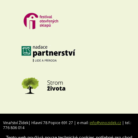
Vinařství Žídek| Hlavní 78 Popice 691 27 | e-mail:
info@vinozidek.cz
| tel.:
776 806 014
Tento web používá pouze technické cookies potřebné pro chod