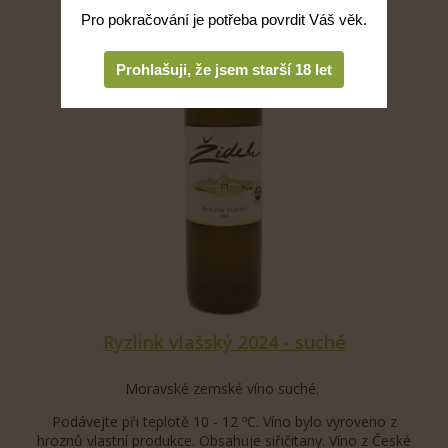
Pro pokračování je potřeba povrdit Váš věk.
Prohlašuji, že jsem starší 18 let
Ryzlink vlašský 2024 - suché
Moravské zemské víno suché.
Podávejte při teplotě 10 - 12 ºC. Víno bylo vyroveno z
hroznů vlastní produkce. Obsahuje siřičitany. Víno z České