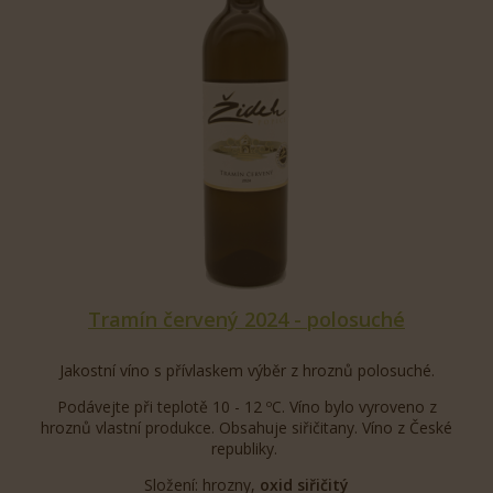
Tramín červený 2024 - polosuché
Jakostní víno s přívlaskem výběr z hroznů polosuché.
Podávejte při teplotě 10 - 12 ºC. Víno bylo vyroveno z
hroznů vlastní produkce. Obsahuje siřičitany. Víno z České
republiky.
Složení: hrozny,
oxid siřičitý