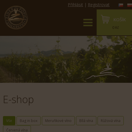
Přihlásit
|
Registrovat
KOŠÍK
0 Kč
E-shop
Vše
Bag in box
Meruňkové víno
Bílá vína
Růžová vína
Červená vína