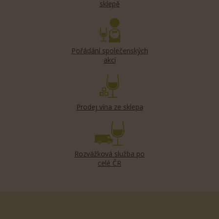
sklepě
Pořádání společenských
akcí
Prodej vína ze sklepa
Rozvážková služba po
celé ČR