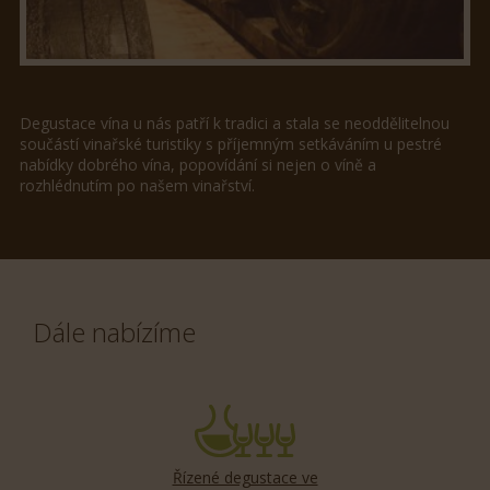
Degustace vína u nás patří k tradici a stala se neoddělitelnou
součástí vinařské turistiky s příjemným setkáváním u pestré
nabídky dobrého vína, popovídání si nejen o víně a
rozhlédnutím po našem vinařství.
Dále nabízíme
Řízené degustace ve