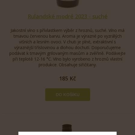
Rulandské modré 2023 - suché
Jakostní víno s přívlastkem výběr z hroznů, suché. Víno má
tmavou červenou barvu. Aroma je výrazné po vyzrálých
višních a lesním ovoci. V chuti je plné, extraktivní s
výraznější tříslovinou a dlohou dochutí. Doporučujeme
podávat k tmavým grilovaným masům a zvěřině. Podávejte
při teplotě 12-16 °C. Víno bylo vyrobeno z hroznů vlastní
produkce. Obsahuje siřičitany.
185 Kč