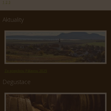
1
2
3
Aktuality
Za popickou Pálavou 2025
Degustace