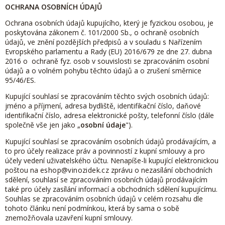
OCHRANA OSOBNÍCH ÚDAJŮ
Ochrana osobních údajů kupujícího, který je fyzickou osobou, je
poskytována zákonem č. 101/2000 Sb., o ochraně osobních
údajů, ve znění pozdějších předpisů a v souladu s Nařízením
Evropského parlamentu a Rady (EU) 2016/679 ze dne 27. dubna
2016 o ochraně fyz. osob v souvislosti se zpracováním osobní
údajů a o volném pohybu těchto údajů a o zrušení směrnice
95/46/ES.
Kupující souhlasí se zpracováním těchto svých osobních údajů:
jméno a příjmení, adresa bydliště, identifikační číslo, daňové
identifikační číslo, adresa elektronické pošty, telefonní číslo (dále
společně vše jen jako „
osobní údaje
").
Kupující souhlasí se zpracováním osobních údajů prodávajícím, a
to pro účely realizace práv a povinností z kupní smlouvy a pro
účely vedení uživatelského účtu. Nenapíše-li kupující elektronickou
poštou na
eshop@vinozidek.cz
zprávu o nezasílání obchodních
sdělení, souhlasí se zpracováním osobních údajů prodávajícím
také pro účely zasílání informací a obchodních sdělení kupujícímu.
Souhlas se zpracováním osobních údajů v celém rozsahu dle
tohoto článku není podmínkou, která by sama o sobě
znemožňovala uzavření kupní smlouvy.