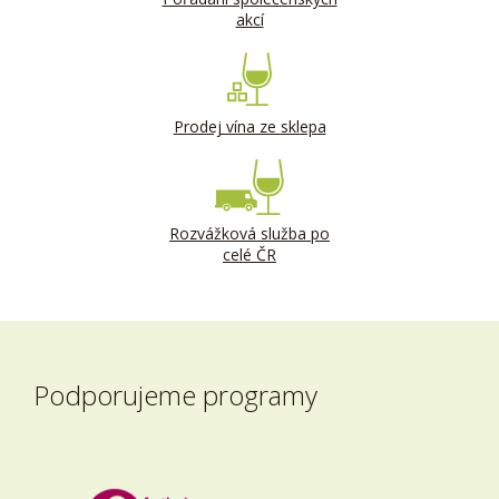
akcí
Prodej vína ze sklepa
Rozvážková služba po
celé ČR
Podporujeme programy