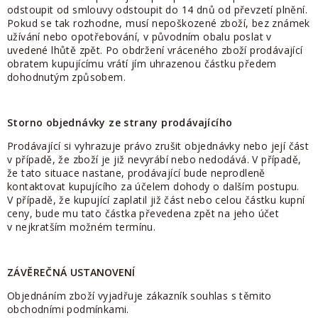
odstoupit od smlouvy odstoupit do 14 dnů od převzetí plnění.
Pokud se tak rozhodne, musí nepoškozené zboží, bez známek
užívání nebo opotřebování, v původním obalu poslat v
uvedené lhůtě zpět. Po obdržení vráceného zboží prodávající
obratem kupujícímu vrátí jím uhrazenou částku předem
dohodnutým způsobem.
Storno objednávky ze strany prodávajícího
Prodávající si vyhrazuje právo zrušit objednávky nebo její část
v případě, že zboží je již nevyrábí nebo nedodává. V případě,
že tato situace nastane, prodávající bude neprodleně
kontaktovat kupujícího za účelem dohody o dalším postupu.
V případě, že kupující zaplatil již část nebo celou částku kupní
ceny, bude mu tato částka převedena zpět na jeho účet
v nejkratším možném termínu.
ZÁVĚREČNÁ
USTANOVENÍ
Objednáním zboží vyjadřuje zákazník souhlas s těmito
obchodními podmínkami.