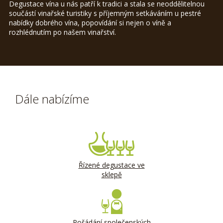
Degustace vína u nás patří k tradici a stala se neoddělitelnou
součástí vinařské turistiky s příjemným setkáváním u pestré
nabídky dobrého vína, popovídání si nejen o víně a
rozhlédnutím po našem vinařství.
Dále nabízíme
Řízené degustace ve
sklepě
Pořádání společenských