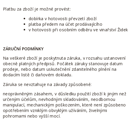
Platbu za zboží je možné provést:
dobírka v hotovosti převzetí zboží
platba předem na účet prodávajícího
v hotovosti při osobním odběru ve vinařství Židek
ZÁRUČNÍ PODMÍNKY
Na veškeré zboží je poskytnuta záruka, v rozsahu ustanovení
obecně platných předpisů. Počátek záruky stanovuje datum
prodeje, nebo datum uskutečnění zdanitelného plnění na
dodacím listě či daňovém dokladu.
Záruka se nevztahuje na závady způsobené:
neoprávněným zásahem, v důsledku použití zboží k jiným než
určeným účelům, nevhodným skladováním, neodbornou
manipulací, mechanickým poškozením, které není způsobeno
opotřebením vzniklým obvyklým užíváním, živelnými
pohromami nebo vyšší mocí.