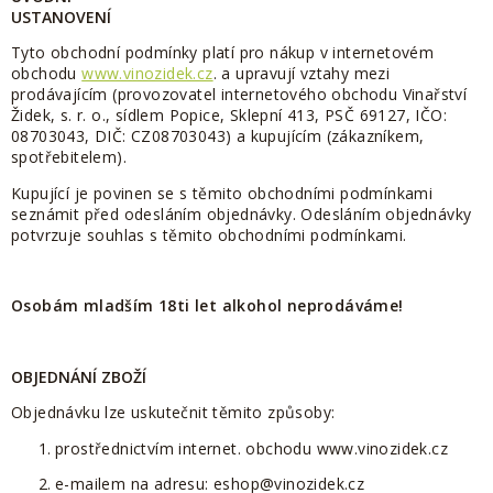
USTANOVENÍ
Tyto obchodní podmínky platí pro nákup v internetovém
obchodu
www.vinozidek.cz
. a upravují vztahy mezi
prodávajícím (provozovatel internetového obchodu Vinařství
Židek, s. r. o., sídlem Popice, Sklepní 413, PSČ 69127, IČO:
08703043, DIČ: CZ08703043) a kupujícím (zákazníkem,
spotřebitelem).
Kupující je povinen se s těmito obchodními podmínkami
seznámit před odesláním objednávky. Odesláním objednávky
potvrzuje souhlas s těmito obchodními podmínkami.
Osobám mladším 18ti let alkohol neprodáváme!
OBJEDNÁNÍ ZBOŽÍ
Objednávku lze uskutečnit těmito způsoby:
prostřednictvím internet. obchodu www.vinozidek.cz
e-mailem na adresu: eshop@vinozidek.cz