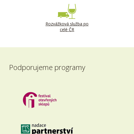
Rozvážková služba po
celé ČR
Podporujeme programy