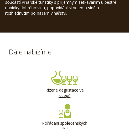
součástí vinařské turistiky s příjemným setkáváním u pestré
nabídky dobrého vína, popovídání si nejen o víně a
rozhlédnutím po našem vinařství.
Dále nabízíme
Řízené degustace ve
sklepě
Pořádání společenských
akcí