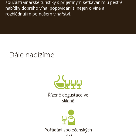
součástí vinařské turistiky s příjemným setkáváním u pestré
nabídky dobrého vína, popovídání si nejen o víně a
rozhlédnutím po našem vinařství.
Dále nabízíme
Řízené degustace ve
sklepě
Pořádání společenských
akcí