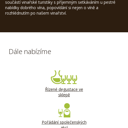
součástí vinařské turistiky s příjemným setkáváním u pestré
nabídky dobrého vína, popovídání si nejen o víně a
rozhlédnutím po našem vinařství.
Dále nabízíme
Řízené degustace ve
sklepě
Pořádání společenských
akcí