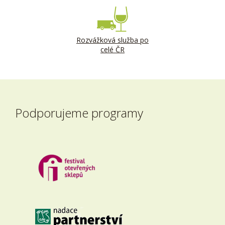
Rozvážková služba po
celé ČR
Podporujeme programy