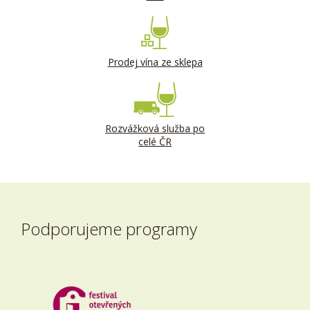
Prodej vína ze sklepa
Rozvážková služba po
celé ČR
Podporujeme programy