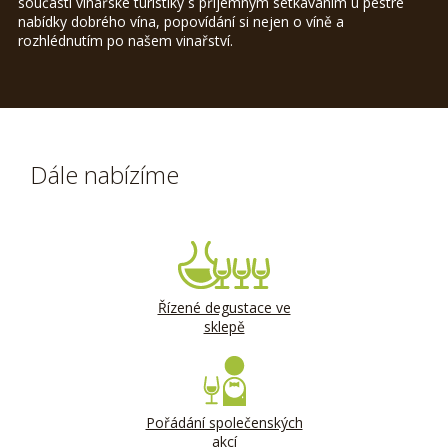
součástí vinařské turistiky s příjemným setkáváním u pestré
nabídky dobrého vína, popovídání si nejen o víně a
rozhlédnutím po našem vinařství.
Dále nabízíme
Řízené degustace ve
sklepě
Pořádání společenských
akcí