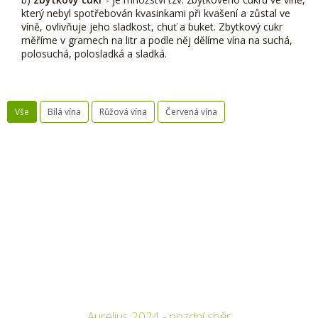
který nebyl spotřebován kvasinkami při kvašení a zůstal ve
víně, ovlivňuje jeho sladkost, chuť a buket. Zbytkový cukr
měříme v gramech na litr a podle něj dělíme vína na suchá,
polosuchá, polosladká a sladká.
Vše
Bílá vína
Růžová vína
Červená vína
Aurelius 2024 - pozdní sběr