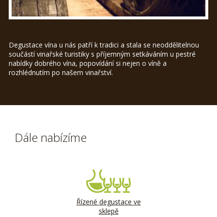
Degustace vína u nás patří k tradici a stala se neoddělitelnou
součástí vinařské turistiky s příjemným setkáváním u pestré
nabídky dobrého vína, popovídání si nejen o víně a
rozhlédnutím po našem vinařství.
Dále nabízíme
Řízené degustace ve
sklepě