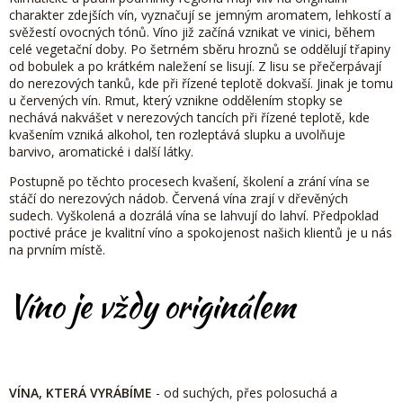
charakter zdejších vín, vyznačují se jemným aromatem, lehkostí a
svěžestí ovocných tónů.
Víno již začíná vznikat ve vinici, během
celé vegetační doby. Po šetrném sběru hroznů se oddělují třapiny
od bobulek a po krátkém naležení se lisují. Z lisu se přečerpávají
do nerezových tanků, kde při řízené teplotě dokvaší. Jinak je tomu
u červených vín. Rmut, který vznikne oddělením stopky se
nechává nakvášet v nerezových tancích při řízené teplotě, kde
kvašením vzniká alkohol, ten rozleptává slupku a uvolňuje
barvivo, aromatické i další látky.
Postupně po těchto procesech kvašení, školení a zrání vína se
stáčí do nerezových nádob. Červená vína zrají v dřevěných
sudech. Vyškolená a dozrálá vína se lahvují do lahví. Předpoklad
poctivé práce je kvalitní víno a spokojenost našich klientů je u nás
na prvním místě.
Víno je vždy originálem
VÍNA, KTERÁ VYRÁBÍME
- od suchých, přes polosuchá a