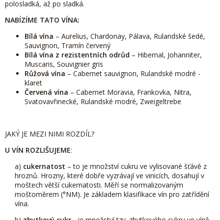
polosladká, až po sladká.
NABÍZÍME TATO VÍNA:
Bílá vína
– Aurelius, Chardonay, Pálava, Rulandské šedé,
Sauvignon, Tramín červený
Bílá vína z rezistentních odrůd
– Hibernal, Johanniter,
Muscaris, Souvignier gris
Růžová vína
– Cabernet sauvignon, Rulandské modré -
klaret
Červená vína
– Cabernet Moravia, Frankovka, Nitra,
Svatovavřinecké, Rulandské modré, Zweigeltrebe
JAKÝ JE MEZI NIMI ROZDÍL?
U VÍN ROZLIŠUJEME
:
a)
cukernatost
– to je množství cukru ve vylisované šťávě z
hroznů. Hrozny, které dobře vyzrávají ve vinicích, dosahují v
moštech větší cukernatosti. Měří se normalizovaným
moštoměrem (°NM). Je základem klasifikace vín pro zatřídění
vína.
b)
zbytkový cukr
- je množství tzv. zbytkového cukru ve víně,