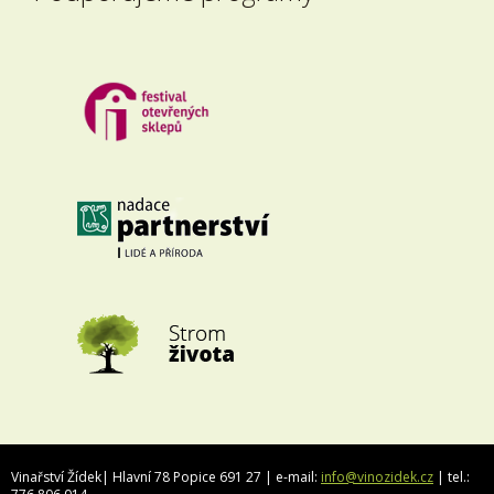
Vinařství Žídek| Hlavní 78 Popice 691 27 | e-mail:
info@vinozidek.cz
| tel.: