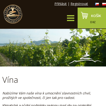
Přihlásit
|
Registrovat
KOŠÍK
0 Kč
Vína
Nabízíme Vám naše vína k umocnění slavnostních chvil,
prožitých ve společnosti, či jen tak pro radost.
Klimatické a půdní podmínky regionu mají vliv na originální