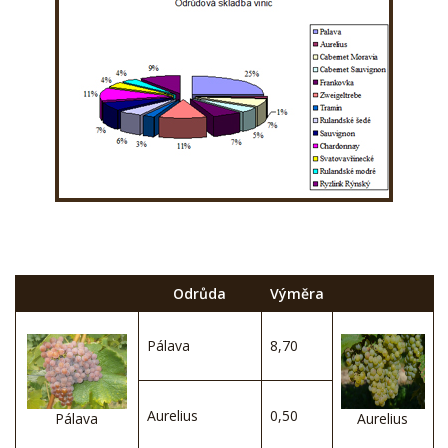
Odrůda
Výměra
Pálava
8,70
Aurelius
0,50
Pálava
Aurelius