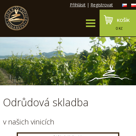
Přihlásit
|
Registrovat
KOŠÍK
0 Kč
Odrůdová skladba
v našich vinicích