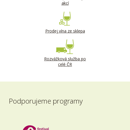
akcí
Prodej vína ze sklepa
Rozvážková služba po
celé ČR
Podporujeme programy