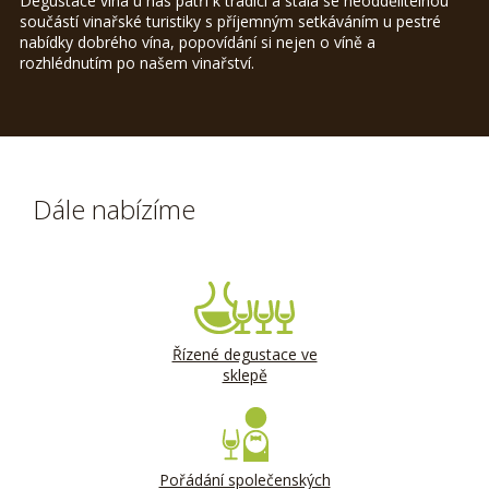
Degustace vína u nás patří k tradici a stala se neoddělitelnou
součástí vinařské turistiky s příjemným setkáváním u pestré
nabídky dobrého vína, popovídání si nejen o víně a
rozhlédnutím po našem vinařství.
Dále nabízíme
Řízené degustace ve
sklepě
Pořádání společenských