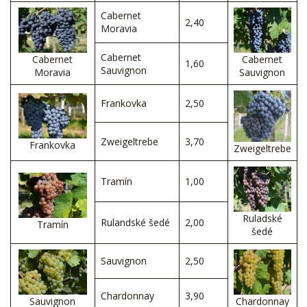
Cabernet
2,40
Moravia
Cabernet
Cabernet
Cabernet
1,60
Sauvignon
Moravia
Sauvignon
Frankovka
2,50
Zweigeltrebe
3,70
Frankovka
Zweigeltrebe
Tramín
1,00
Ruladské
Rulandské šedé
2,00
Tramín
šedé
Sauvignon
2,50
Chardonnay
3,90
Sauvignon
Chardonnay