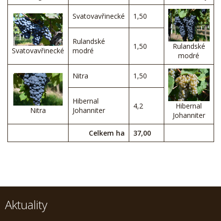
Svatovavřinecké
1,50
Rulandské
1,50
Rulandské
Svatovavřinecké
modré
modré
Nitra
1,50
Hibernal
4,2
Hibernal
Nitra
Johanniter
Johanniter
Celkem ha
37,00
Aktuality