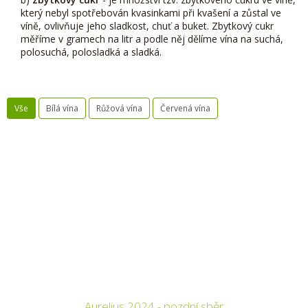
který nebyl spotřebován kvasinkami při kvašení a zůstal ve
víně, ovlivňuje jeho sladkost, chuť a buket. Zbytkový cukr
měříme v gramech na litr a podle něj dělíme vína na suchá,
polosuchá, polosladká a sladká.
Vše
Bílá vína
Růžová vína
Červená vína
Aurelius 2024 - pozdní sběr