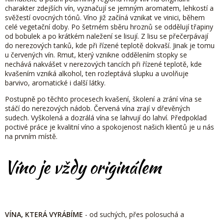
charakter zdejších vín, vyznačují se jemným aromatem, lehkostí a
svěžestí ovocných tónů.
Víno již začíná vznikat ve vinici, během
celé vegetační doby. Po šetrném sběru hroznů se oddělují třapiny
od bobulek a po krátkém naležení se lisují. Z lisu se přečerpávají
do nerezových tanků, kde při řízené teplotě dokvaší. Jinak je tomu
u červených vín. Rmut, který vznikne oddělením stopky se
nechává nakvášet v nerezových tancích při řízené teplotě, kde
kvašením vzniká alkohol, ten rozleptává slupku a uvolňuje
barvivo, aromatické i další látky.
Postupně po těchto procesech kvašení, školení a zrání vína se
stáčí do nerezových nádob. Červená vína zrají v dřevěných
sudech. Vyškolená a dozrálá vína se lahvují do lahví. Předpoklad
poctivé práce je kvalitní víno a spokojenost našich klientů je u nás
na prvním místě.
Víno je vždy originálem
VÍNA, KTERÁ VYRÁBÍME
- od suchých, přes polosuchá a