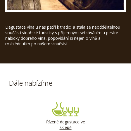
Degustace vína u nás patří k tradici a stala se neoddělitelnou
součástí vinařské turistiky s příjemným setkáváním u pestré
nabídky dobrého vína, popovídání si nejen o víně a
rozhlédnutím po našem vinařství.
Dále nabízíme
Řízené degustace ve
sklepě