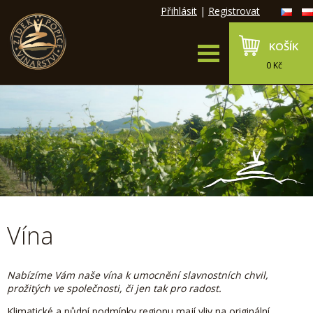
Přihlásit
|
Registrovat
KOŠÍK
0 Kč
Vína
Nabízíme Vám naše vína k umocnění slavnostních chvil,
prožitých ve společnosti, či jen tak pro radost.
Klimatické a půdní podmínky regionu mají vliv na originální