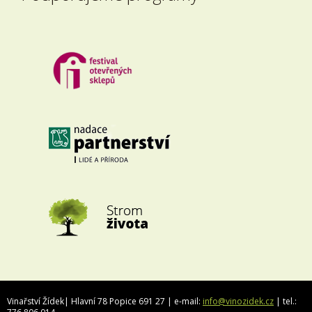
Vinařství Žídek| Hlavní 78 Popice 691 27 | e-mail:
info@vinozidek.cz
| tel.: