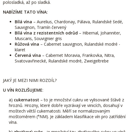
polosladká, až po sladká.
NABÍZÍME TATO VÍNA:
Bílá vína
– Aurelius, Chardonay, Pálava, Rulandské šedé,
Sauvignon, Tramín červený
Bílá vína z rezistentních odrůd
– Hibernal, Johanniter,
Muscaris, Souvignier gris
Růžová vína
– Cabernet sauvignon, Rulandské modré -
klaret
Červená vína
– Cabernet Moravia, Frankovka, Nitra,
Svatovavřinecké, Rulandské modré, Zweigeltrebe
JAKÝ JE MEZI NIMI ROZDÍL?
U VÍN ROZLIŠUJEME
:
a)
cukernatost
– to je množství cukru ve vylisované šťávě z
hroznů. Hrozny, které dobře vyzrávají ve vinicích, dosahují v
moštech větší cukernatosti. Měří se normalizovaným
moštoměrem (°NM). Je základem klasifikace vín pro zatřídění
vína.
b)
zbytkový cukr
- je množství tzv. zbytkového cukru ve víně,