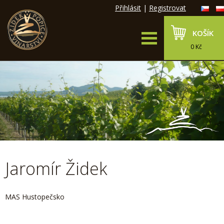
Přihlásit
|
Registrovat
KOŠÍK
0 Kč
Jaromír Židek
MAS Hustopečsko