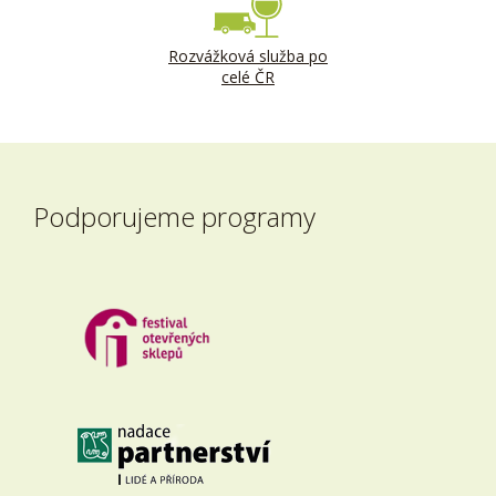
Rozvážková služba po
celé ČR
Podporujeme programy