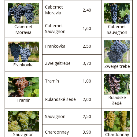
Cabernet
2,40
Moravia
Cabernet
Cabernet
Cabernet
1,60
Sauvignon
Moravia
Sauvignon
Frankovka
2,50
Zweigeltrebe
3,70
Frankovka
Zweigeltrebe
Tramín
1,00
Ruladské
Rulandské šedé
2,00
Tramín
šedé
Sauvignon
2,50
Chardonnay
3,90
Sauvignon
Chardonnay