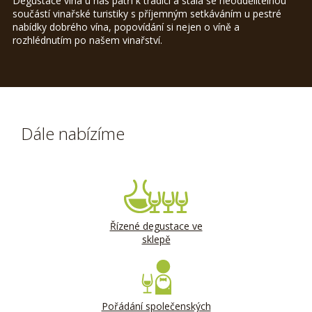
Degustace vína u nás patří k tradici a stala se neoddělitelnou
součástí vinařské turistiky s příjemným setkáváním u pestré
nabídky dobrého vína, popovídání si nejen o víně a
rozhlédnutím po našem vinařství.
Dále nabízíme
Řízené degustace ve
sklepě
Pořádání společenských