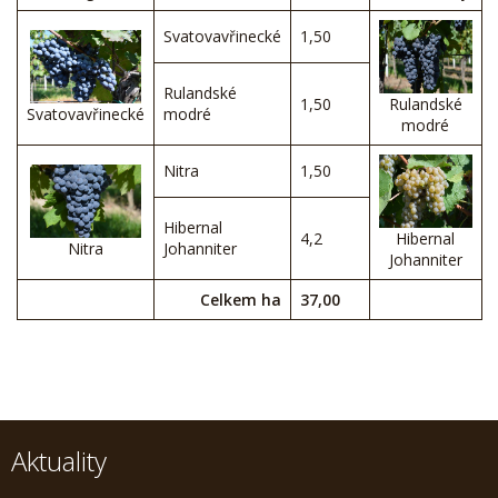
Svatovavřinecké
1,50
Rulandské
1,50
Rulandské
Svatovavřinecké
modré
modré
Nitra
1,50
Hibernal
4,2
Hibernal
Nitra
Johanniter
Johanniter
Celkem ha
37,00
Aktuality