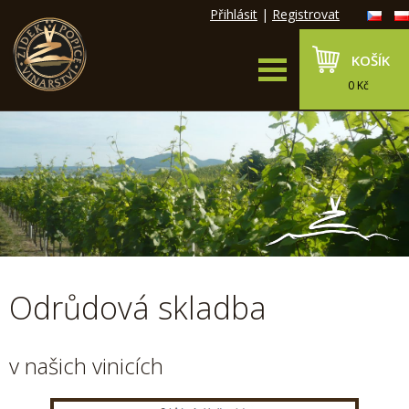
Přihlásit
|
Registrovat
KOŠÍK
0 Kč
Odrůdová skladba
v našich vinicích