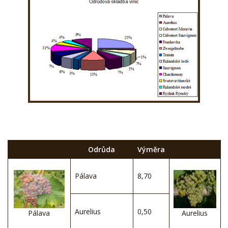
Odrůda
Výměra
Pálava
8,70
Aurelius
0,50
Pálava
Aurelius