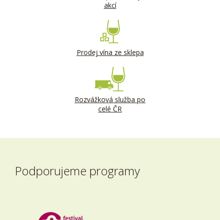
akcí
Prodej vína ze sklepa
Rozvážková služba po
celé ČR
Podporujeme programy