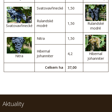
Svatovavřinecké
1,50
Rulandské
1,50
Rulandské
Svatovavřinecké
modré
modré
Nitra
1,50
Hibernal
4,2
Hibernal
Nitra
Johanniter
Johanniter
Celkem ha
37,00
Aktuality