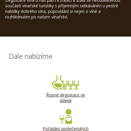
Degustace vína u nás patří k tradici a stala se neoddělitelnou
součástí vinařské turistiky s příjemným setkáváním u pestré
nabídky dobrého vína, popovídání si nejen o víně a
rozhlédnutím po našem vinařství.
Dále nabízíme
Řízené degustace ve
sklepě
Pořádání společenských