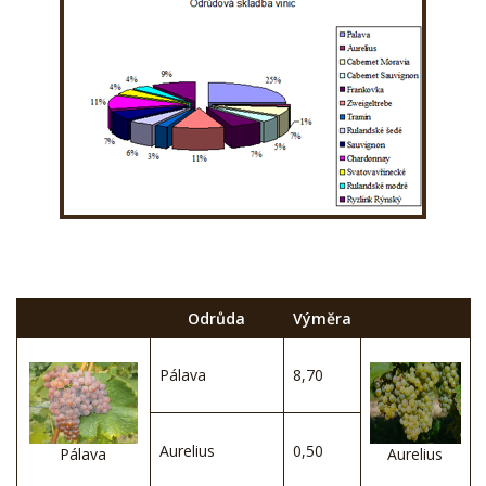
Odrůda
Výměra
Pálava
8,70
Aurelius
0,50
Pálava
Aurelius