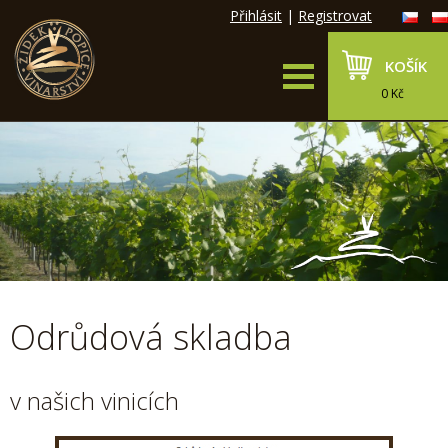
Přihlásit
|
Registrovat
KOŠÍK
0 Kč
Odrůdová skladba
v našich vinicích