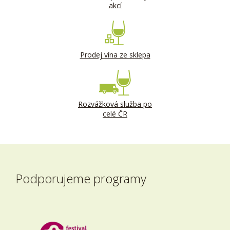
akcí
Prodej vína ze sklepa
Rozvážková služba po
celé ČR
Podporujeme programy