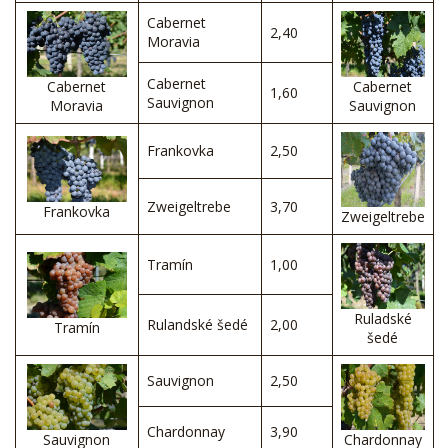
Cabernet
2,40
Moravia
Cabernet
Cabernet
Cabernet
1,60
Sauvignon
Moravia
Sauvignon
Frankovka
2,50
Zweigeltrebe
3,70
Frankovka
Zweigeltrebe
Tramín
1,00
Ruladské
Rulandské šedé
2,00
Tramín
šedé
Sauvignon
2,50
Chardonnay
3,90
Sauvignon
Chardonnay