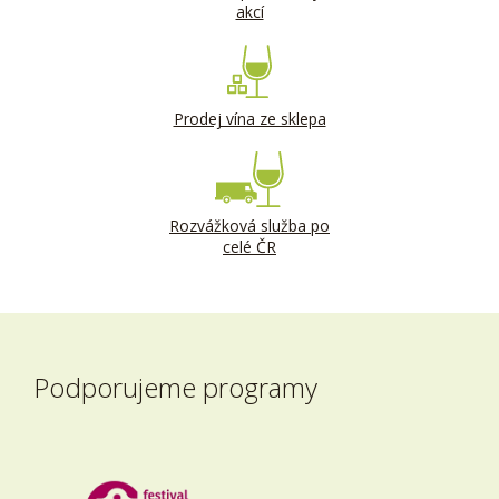
akcí
Prodej vína ze sklepa
Rozvážková služba po
celé ČR
Podporujeme programy