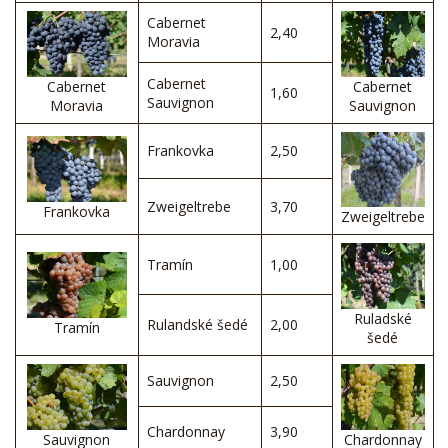
Cabernet
2,40
Moravia
Cabernet
Cabernet
Cabernet
1,60
Sauvignon
Moravia
Sauvignon
Frankovka
2,50
Zweigeltrebe
3,70
Frankovka
Zweigeltrebe
Tramín
1,00
Ruladské
Rulandské šedé
2,00
Tramín
šedé
Sauvignon
2,50
Chardonnay
3,90
Sauvignon
Chardonnay