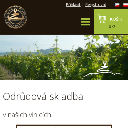
Přihlásit
|
Registrovat
KOŠÍK
0 Kč
Odrůdová skladba
v našich vinicích