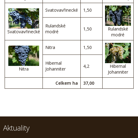
Svatovavřinecké
1,50
Rulandské
1,50
Rulandské
Svatovavřinecké
modré
modré
Nitra
1,50
Hibernal
4,2
Hibernal
Nitra
Johanniter
Johanniter
Celkem ha
37,00
Aktuality