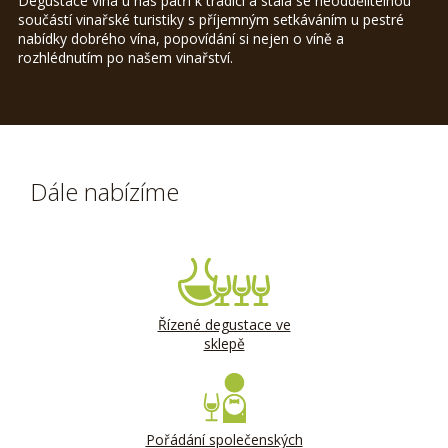
Degustace vína u nás patří k tradici a stala se neoddělitelnou
součástí vinařské turistiky s příjemným setkáváním u pestré
nabídky dobrého vína, popovídání si nejen o víně a
rozhlédnutím po našem vinařství.
Dále nabízíme
Řízené degustace ve
sklepě
Pořádání společenských