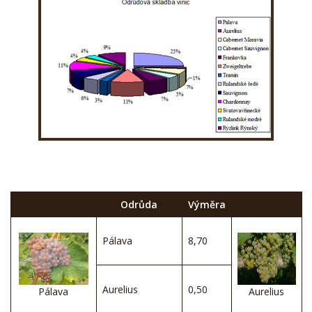
Odrůda
Výměra
Pálava
8,70
Aurelius
0,50
Pálava
Aurelius