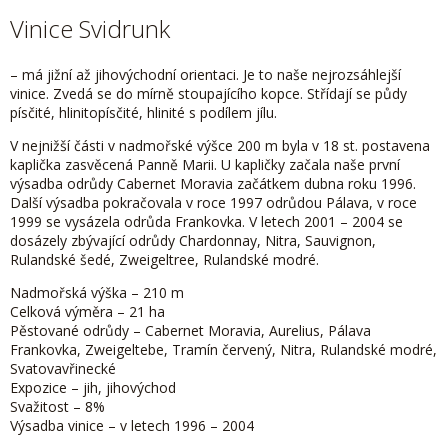
Vinice Svidrunk
– má jižní až jihovýchodní orientaci. Je to naše nejrozsáhlejší
vinice. Zvedá se do mírně stoupajícího kopce. Střídají se půdy
písčité, hlinitopísčité, hlinité s podílem jílu.
V nejnižší části v nadmořské výšce 200 m byla v 18 st. postavena
kaplička zasvěcená Panně Marii. U kapličky začala naše první
výsadba odrůdy Cabernet Moravia začátkem dubna roku 1996.
Další výsadba pokračovala v roce 1997 odrůdou Pálava, v roce
1999 se vysázela odrůda Frankovka. V letech 2001 – 2004 se
dosázely zbývající odrůdy Chardonnay, Nitra, Sauvignon,
Rulandské šedé, Zweigeltree, Rulandské modré.
Nadmořská výška – 210 m
Celková výměra – 21 ha
Pěstované odrůdy – Cabernet Moravia, Aurelius, Pálava
Frankovka, Zweigeltebe, Tramín červený, Nitra, Rulandské modré,
Svatovavřinecké
Expozice – jih, jihovýchod
Svažitost – 8%
Výsadba vinice – v letech 1996 – 2004