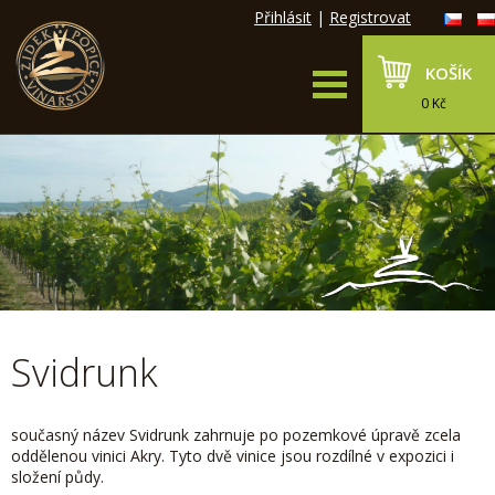
Přihlásit
|
Registrovat
KOŠÍK
0 Kč
Svidrunk
současný název Svidrunk zahrnuje po pozemkové úpravě zcela
oddělenou vinici Akry. Tyto dvě vinice jsou rozdílné v expozici i
složení půdy.