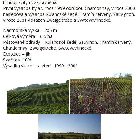
hlinitopísčitým, zatravněná.
První výsadba byla v roce 1999 odrůdou Chardonnay, v roce 2000
následovala výsadba Rulandské šedé, Tramín červený, Sauvignon,
v roce 2001 dosázen Zweigeltrebe a Svatovavřinecké.
Nadmořská výška – 205 m
Celková výměra – 6,5 ha
Pěstované odrůdy – Rulandské šedé, Sauvinon, Tramín červený,
Chardonnay, Zweigeltrebe, Svatovavřinecké
Expozice – jih
Svažitost 10%
Výsadba vinice – v letech 1999 - 2001