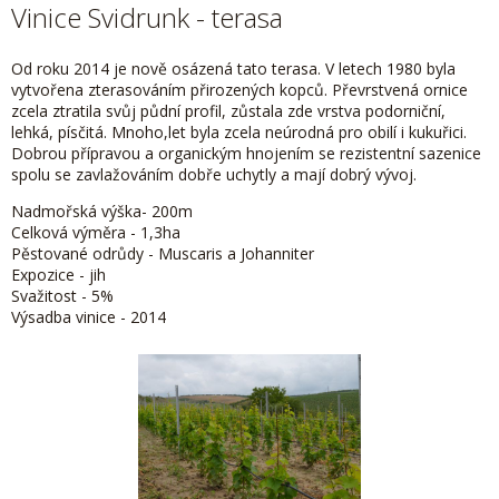
Vinice Svidrunk - terasa
Od roku 2014 je nově osázená tato terasa. V letech 1980 byla
vytvořena zterasováním přirozených kopců. Převrstvená ornice
zcela ztratila svůj půdní profil, zůstala zde vrstva podorniční,
lehká, písčitá. Mnoho,let byla zcela neúrodná pro obilí i kukuřici.
Dobrou přípravou a organickým hnojením se rezistentní sazenice
spolu se zavlažováním dobře uchytly a mají dobrý vývoj.
Nadmořská výška- 200m
Celková výměra - 1,3ha
Pěstované odrůdy - Muscaris a Johanniter
Expozice - jih
Svažitost - 5%
Výsadba vinice - 2014