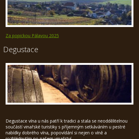
Za popickou Pálavou 2025
Degustace
Degustace vína u nás patří k tradici a stala se neoddělitelnou
součástí vinařské turistiky s příjemným setkáváním u pestré
nabídky dobrého vína, popovídání si nejen o víně a
rozhlédnutím po našem vinařství.