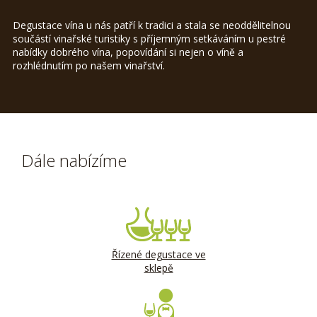
Degustace vína u nás patří k tradici a stala se neoddělitelnou
součástí vinařské turistiky s příjemným setkáváním u pestré
nabídky dobrého vína, popovídání si nejen o víně a
rozhlédnutím po našem vinařství.
Dále nabízíme
Řízené degustace ve
sklepě