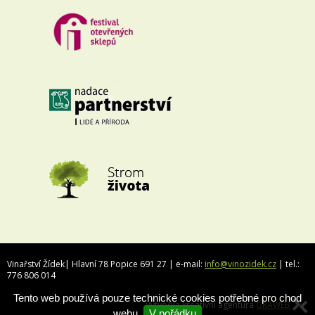
Vinařství Žídek| Hlavní 78 Popice 691 27 | e-mail:
info@vinozidek.cz
| tel.:
776 806 014
Tento web používá pouze technické cookies potřebné pro chod
Vytvořila kreativní agentura
GRAWEB
webu.
V pořádku