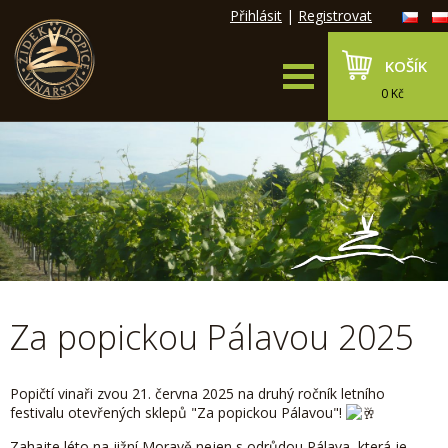
Přihlásit
|
Registrovat
KOŠÍK
0 Kč
Za popickou Pálavou 2025
Popičtí vinaři zvou 21. června 2025 na druhý ročník letního
festivalu otevřených sklepů "Za popickou Pálavou"!
Zahajte léto na jižní Moravě nejen s odrůdou Pálava, která je