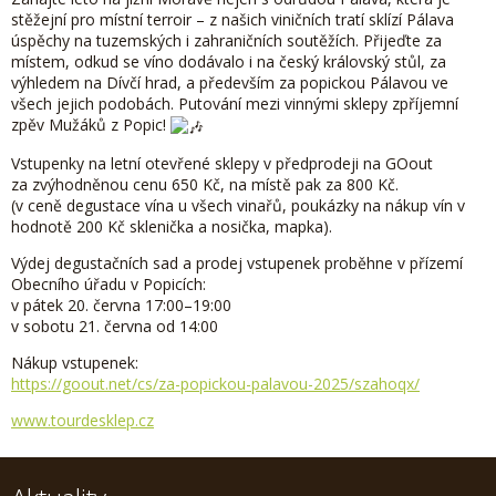
stěžejní pro místní terroir – z našich viničních tratí sklízí Pálava
úspěchy na tuzemských i zahraničních soutěžích. Přijeďte za
místem, odkud se víno dodávalo i na český královský stůl, za
výhledem na Dívčí hrad, a především za popickou Pálavou ve
všech jejich podobách. Putování mezi vinnými sklepy zpříjemní
zpěv Mužáků z Popic!
Vstupenky na letní otevřené sklepy v předprodeji na GOout
za zvýhodněnou cenu 650 Kč, na místě pak za 800 Kč.
(v ceně degustace vína u všech vinařů, poukázky na nákup vín v
hodnotě 200 Kč sklenička a nosička, mapka).
Výdej degustačních sad a prodej vstupenek proběhne v přízemí
Obecního úřadu v Popicích:
v pátek 20. června 17:00–19:00
v sobotu 21. června od 14:00
Nákup vstupenek:
https://goout.net/cs/za-popickou-palavou-2025/szahoqx/
www.tourdesklep.cz