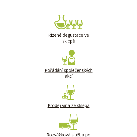
Řízené degustace ve
sklepě
Pořádání společenských
akcí
Prodej vína ze sklepa
Rozvážková služba po