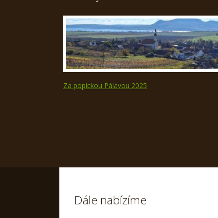
Za popickou Pálavou 2025
Dále nabízíme