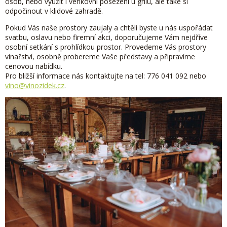
osob, nebo využít i venkovní posezení u grilu, ale také si
odpočinout v klidové zahradě.
Pokud Vás naše prostory zaujaly a chtěli byste u nás uspořádat
svatbu, oslavu nebo firemní akci, doporučujeme Vám nejdříve
osobní setkání s prohlídkou prostor. Provedeme Vás prostory
vinařství, osobně probereme Vaše představy a připravíme
cenovou nabídku.
Pro bližší informace nás kontaktujte na tel: 776 041 092 nebo
vino@vinozidek.cz
.