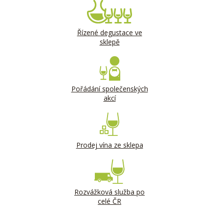
Řízené degustace ve
sklepě
Pořádání společenských
akcí
Prodej vína ze sklepa
Rozvážková služba po
celé ČR