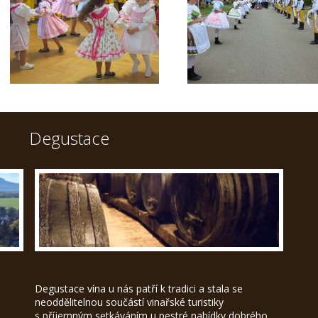
Degustace
Degustace vína u nás patří k tradici a stala se
neoddělitelnou součástí vinařské turistiky
s příjemným setkáváním u pestré nabídky dobrého