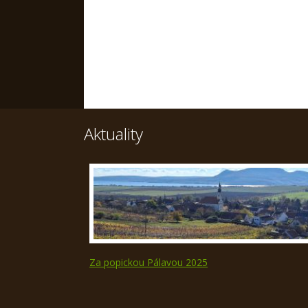
Aktuality
Za popickou Pálavou 2025