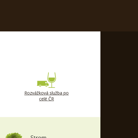
Rozvážková služba po
celé ČR