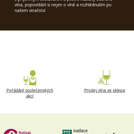
vína, popovídání si nejen o víně a rozhlédnutím po
našem vinařství.
Pořádání společenských
Prodej vína ze sklepa
akcí