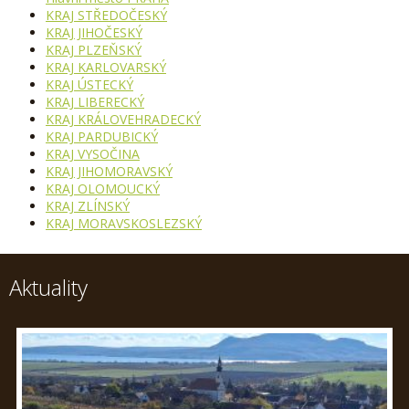
KRAJ STŘEDOČESKÝ
KRAJ JIHOČESKÝ
KRAJ PLZEŇSKÝ
KRAJ KARLOVARSKÝ
KRAJ ÚSTECKÝ
KRAJ LIBERECKÝ
KRAJ KRÁLOVEHRADECKÝ
KRAJ PARDUBICKÝ
KRAJ VYSOČINA
KRAJ JIHOMORAVSKÝ
KRAJ OLOMOUCKÝ
KRAJ ZLÍNSKÝ
KRAJ MORAVSKOSLEZSKÝ
Aktuality