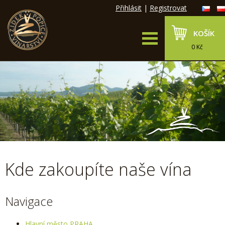
Přihlásit
|
Registrovat
KOŠÍK
0 Kč
Kde zakoupíte naše vína
Navigace
Hlavní město PRAHA